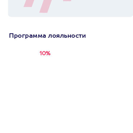
Программа лояльности
10%
Получи
кэшбэк за
первую покупку в
приложении