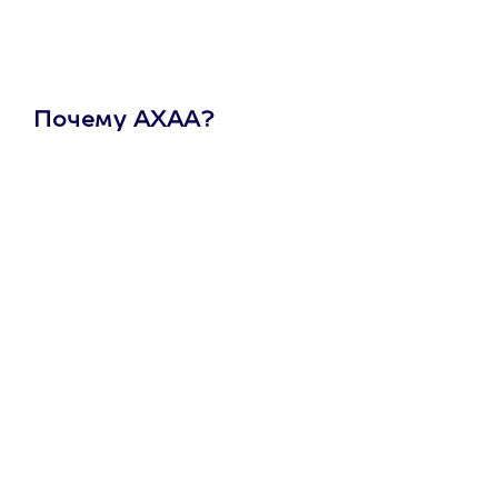
Почему АХАА?
Один
сертификат
на любое
развлечение