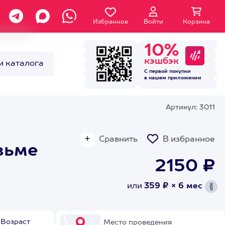
Избранное
Войти
Корзина
10%
кэшбэк
и каталога
С первой покупки
в нашем
приложении
Артикул: 3011
Сравнить
В избранное
зьме
2150 ₽
или
359 ₽ × 6 мес
Возраст
Место проведения