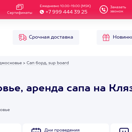
Ежедневно 10.00-19.00 (MSK)
Заказать
звонок
+7 999 444 39 25
Сертификаты
Срочная доставка
Новинк
дмосковье
>
Сап борд, sup board
вье, аренда сапа на Кля
ковье
Дни проведения