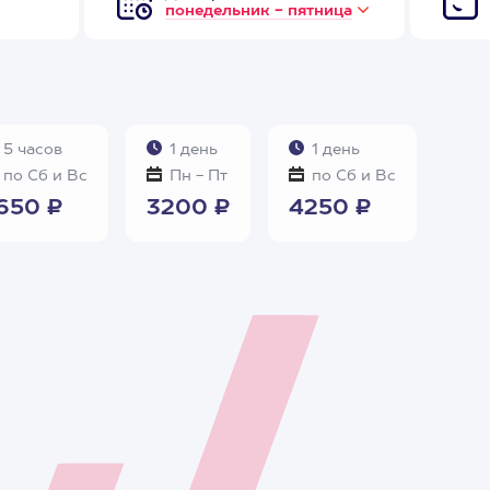
понедельник - пятница
5 часов
1 день
1 день
по Сб и Вс
Пн - Пт
по Сб и Вс
650 ₽
3200 ₽
4250 ₽