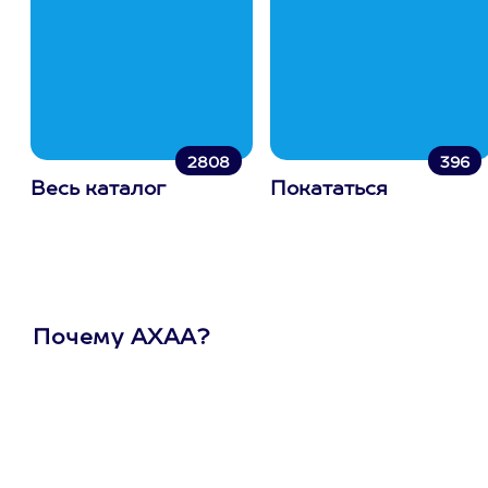
2808
396
Весь каталог
Покататься
Почему АХАА?
Один
сертификат
на любое