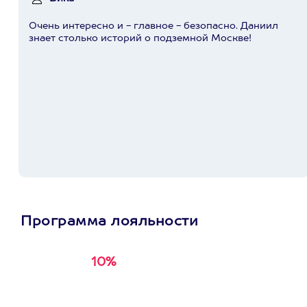
Очень интересно и - главное - безопасно. Даниил
знает столько историй о подземной Москве!
Программа лояльности
10%
Получи
кэшбэк за
первую покупку в
приложении