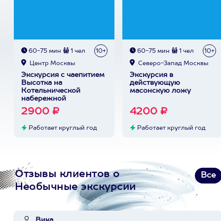
60-75 мин
1 чел
10+
60-75 мин
1 чел
10+
Центр Москвы
Северо-Запад Москвы
Экскурсия с чаепитием
Экскурсия в
Высотка на
действующую
Котельнической
масонскую ложу
набережной
2900 ₽
4200 ₽
Работает круглый год
Работает круглый год
Отзывы клиентов о
Все
Необычные экскурсии
Вика