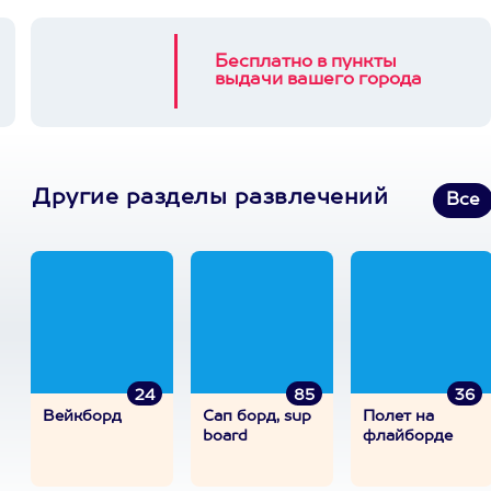
Бесплатно в пункты
выдачи вашего города
Другие разделы развлечений
Все
24
85
36
Вейкборд
Сап борд, sup
Полет на
board
флайборде