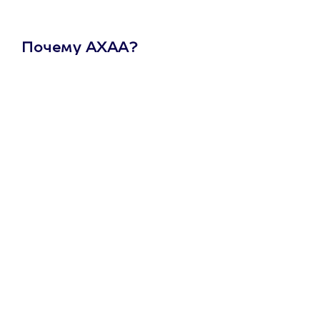
Почему АХАА?
Один
сертификат
на любое
развлечение