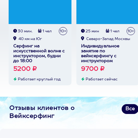
30 мин.
1 чел
10+
25 мин
1 чел
10+
40 км на Юг
Северо-Запад Москвы
Серфинг на
Индивидуальное
искусственной волне с
занятие по
инструктором, будни
вейксерфингу с
до 18:00
инструктором
5200 ₽
9700 ₽
Работает круглый год
Работает сейчас
Отзывы клиентов о
Все
Вейксерфинг