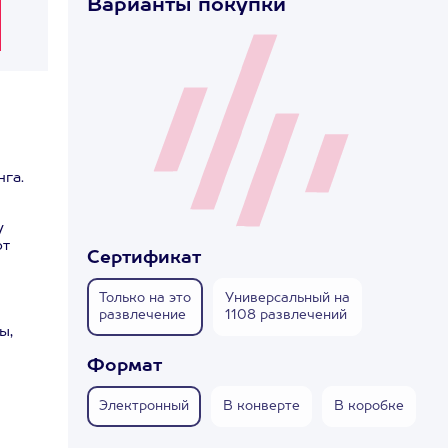
Варианты покупки
нга.
у
ют
Сертификат
Только на это
Универсальный на
развлечение
1108 развлечений
ы,
Формат
Электронный
В конверте
В коробке