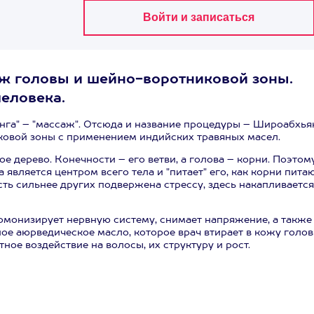
ж головы и шейно-воротниковой зоны.
человека.
ьянга" – "массаж". Отсюда и название процедуры – Широабхья
овой зоны с применением индийских травяных масел.
е дерево. Конечности – его ветви, а голова – корни. Поэтом
 является центром всего тела и "питает" его, как корни пита
сть сильнее других подвержена стрессу, здесь накапливается
рмонизирует нервную систему, снимает напряжение, а также
е аюрведическое масло, которое врач втирает в кожу голов
ое воздействие на волосы, их структуру и рост.