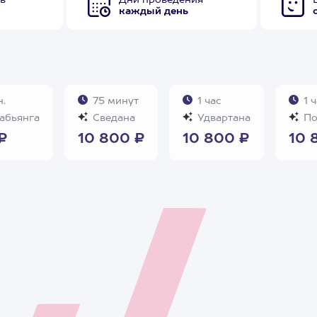
в
Дни проведения
каждый день
.
75 минут
1 час
1 ч
абьянга
Сведана
Удвартана
По
₽
10 800 ₽
10 800 ₽
10 