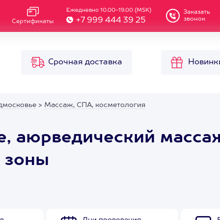
Ежедневно 10.00-19.00 (MSK)
Заказать
звонок
+7 999 444 39 25
Сертификаты
Срочная доставка
Новинк
дмосковье
>
Массаж, СПА, косметология
е, аюрведический масса
 зоны