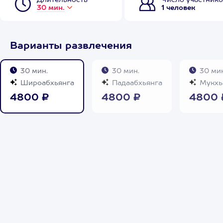
Длительность
Число участнико
30 мин.
1 человек
Варианты развлечения
30 мин.
30 мин.
30 мин
Широабхьянга
Падаабхьянга
Мукхь
4800 ₽
4800 ₽
4800 