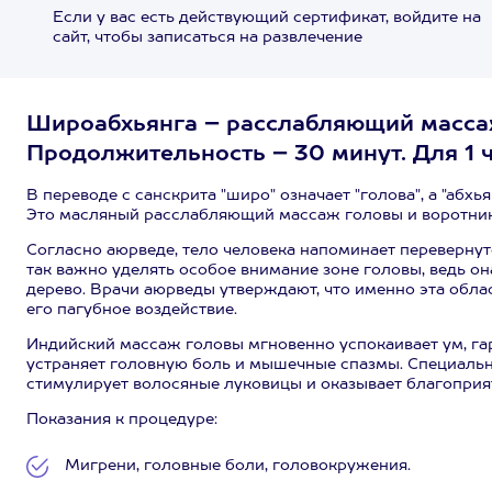
Если у вас есть действующий сертификат, войдите на
сайт, чтобы записаться на развлечение
Широабхьянга – расслабляющий масса
Продолжительность – 30 минут. Для 1 
В переводе с санскрита "широ" означает "голова", а "абх
Это масляный расслабляющий массаж головы и воротник
Согласно аюрведе, тело человека напоминает перевернуто
так важно уделять особое внимание зоне головы, ведь она
дерево. Врачи аюрведы утверждают, что именно эта обла
его пагубное воздействие.
Индийский массаж головы мгновенно успокаивает ум, га
устраняет головную боль и мышечные спазмы. Специально
стимулирует волосяные луковицы и оказывает благоприятн
Показания к процедуре:
Мигрени, головные боли, головокружения.