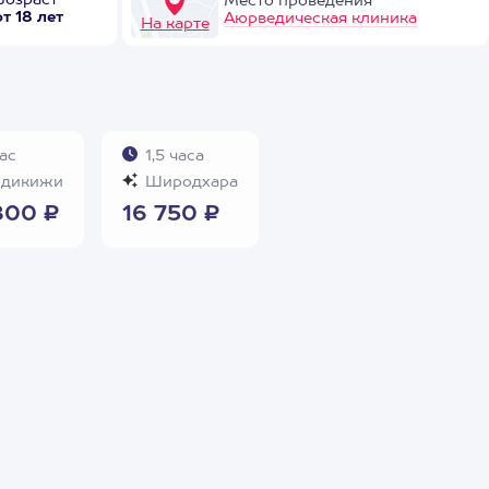
Возраст
Место проведения
от 18 лет
Аюрведическая клиника
На карте
ас
1,5 часа
дикижи
Широдхара
800 ₽
16 750 ₽