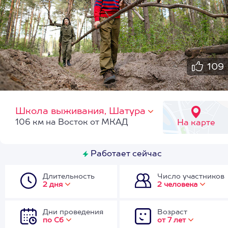
109
Школа выживания, Шатура
106 км на Восток от МКАД
На карте
Работает сейчас
Длительность
Число участников
2 дня
2 человека
Дни проведения
Возраст
по Сб
от 7 лет