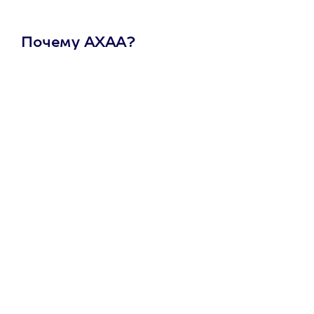
Почему АХАА?
Один
сертификат
на любое
развлечение