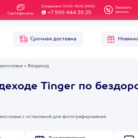
Ежедневно 10.00-19.00 (MSK)
Заказать
звонок
+7 999 444 39 25
Сертификаты
Срочная доставка
Новинк
дмосковье
>
Вездеход
здеходе Tinger по бездо
дмосковье с остановкой для фотографирования