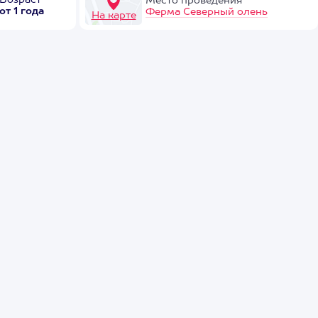
Возраст
Место проведения
от 1 года
Ферма Северный олень
На карте