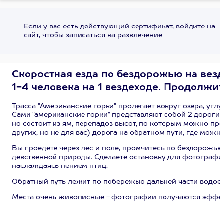
Если у вас есть действующий сертификат, войдите на
сайт, чтобы записаться на развлечение
Скоростная езда по бездорожью на везд
1-4 человека на 1 вездеходе. Продолжи
Трасса "Американские горки" пролегает вокруг озера, уг
Сами "американские горки" представляют собой 2 дороги. 
но состоит из ям, перепадов высот, по которым можно пр
других, но не для вас) дорога на обратном пути, где мо
Вы проедете через лес и поле, промчитесь по бездорожью
девственной природы. Сделаете остановку для фотографи
наслаждаясь пением птиц.
Обратный путь лежит по побережью дальней части водое
Места очень живописные - фотографии получаются эфф