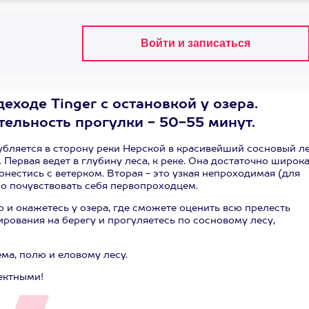
еходе Tinger с остановкой у озера.
тельность прогулки - 50-55 минут.
лубляется в сторону реки Нерской в красивейший сосновый ле
Первая ведет в глубину леса, к реке. Она достаточно широка
онестись с ветерком. Вторая - это узкая непроходимая (для
жно почувствовать себя первопроходцем.
 и окажетесь у озера, где сможете оценить всю прелесть
рования на берегу и прогуляетесь по сосновому лесу,
ма, полю и еловому лесу.
ектными!