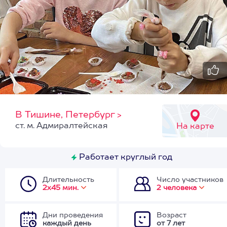
В Тишине, Петербург
>
ст. м. Адмиралтейская
На карте
Работает круглый год
Длительность
Число участников
2х45 мин.
2 человека
Дни проведения
Возраст
каждый день
от 7 лет