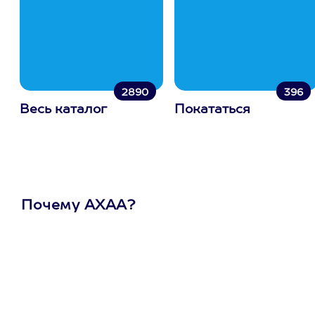
2890
396
Весь каталог
Покататься
Почему АХАА?
Один
сертификат
на любое