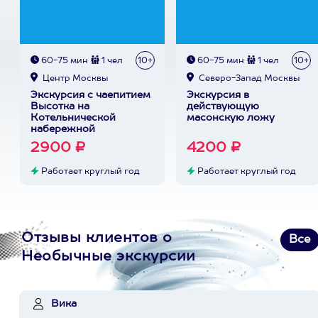
60-75 мин
1 чел
10+
60-75 мин
1 чел
10+
Центр Москвы
Северо-Запад Москвы
Экскурсия с чаепитием
Экскурсия в
Высотка на
действующую
Котельнической
масонскую ложу
набережной
2900 ₽
4200 ₽
Работает круглый год
Работает круглый год
Отзывы клиентов о
Все
Необычные экскурсии
Вика