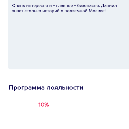
Очень интересно и - главное - безопасно. Даниил
знает столько историй о подземной Москве!
Программа лояльности
10%
Получи
кэшбэк за
первую покупку в
приложении