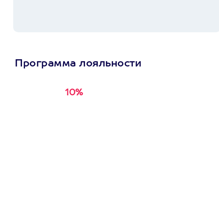
Программа лояльности
10%
Получи
кэшбэк за
первую покупку в
приложении