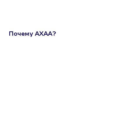
Почему АХАА?
Один
сертификат
на любое
развлечение