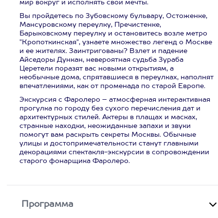
мир вокруг и исполнять свои мечты.
Вы пройдетесь по Зубовскому бульвару, Остоженке,
Мансуровскому переулку, Пречистенке,
Барыковскому переулку и остановитесь возле метро
"Кропоткинская", узнаете множество легенд о Москве
и ее жителях. Заинтригованы? Взлет и падение
Айседоры Дункан, невероятная судьба Зураба
Церетели поразят вас новыми открытиям, а
необычные дома, спрятавшиеся в переулках, наполнят
впечатлениями, как от променада по старой Европе.
Экскурсия с Фаролеро – атмосферная интерактивная
прогулка по городу без сухого перечисления дат и
архитектурных стилей. Актеры в плащах и масках,
странные находки, неожиданные запахи и звуки
помогут вам раскрыть секреты Москвы. Обычные
улицы и достопримечательности станут главными
декорациями спектакля-экскурсии в сопровождении
старого фонарщика Фаролеро.
Программа