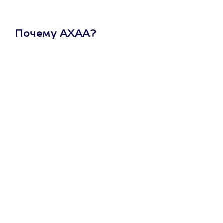
Почему АХАА?
Один
сертификат
на любое
развлечение