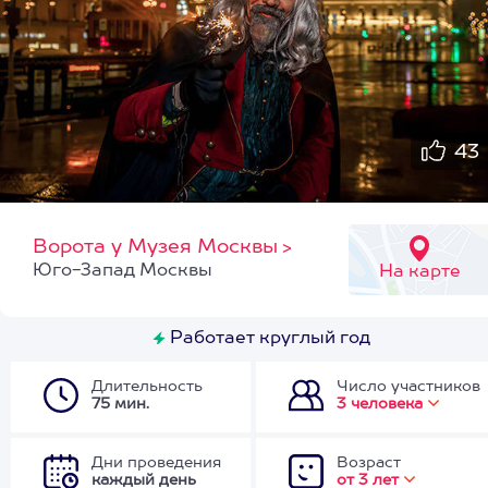
43
Ворота у Музея Москвы
>
Юго-Запад Москвы
На карте
Работает круглый год
Длительность
Число участников
75 мин.
3 человека
Дни проведения
Возраст
каждый день
от 3 лет