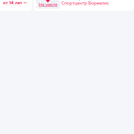
от 14 лет
Спортцентр Бореалис
На карте