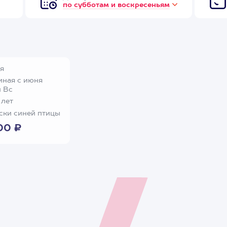
по субботам и воскресеньям
я
ная с июня
и Вс
 лет
ки синей птицы
00 ₽