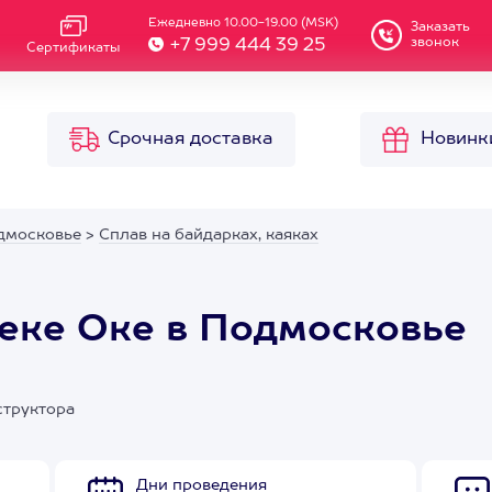
Ежедневно 10.00-19.00 (MSK)
Заказать
звонок
+7 999 444 39 25
Сертификаты
Срочная доставка
Новинк
дмосковье
>
Сплав на байдарках, каяках
реке Оке в Подмосковье
структора
Дни проведения