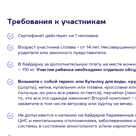
Требования к участникам
Сертификат действует на 1 человека.
Возраст участника сплава - от 14 лет. Несовершенн
родителя или законного представителя.
В байдарку за дополнительную плату на месте можно
– 110 кг.
Участие ребенка необходимо отдельно обсуд
Возьмите с собой термос или бутылку для воды, к
(шорты), кепка, купальник или плавки, кроссовки ил
получше, но риск все равно остается), перчатки (не
то, что вся эта одежда намокнет! Второй комплект -
захватите в том числе ветровку или куртку на вечер.
Не допускаются к катанию на байдарке беременные
ЦНС и ментальными отклонениями, заболеваниями о
системы, в состоянии алкогольного и/или наркотиче