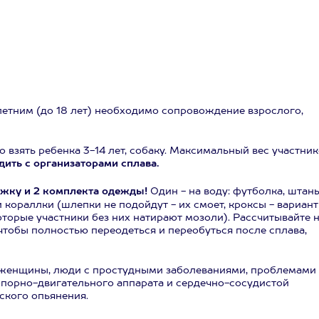
олетним (до 18 лет) необходимо сопровождение взрослого,
 взять ребенка 3-14 лет, собаку. Максимальный вес участни
ить с организаторами сплава.
ружку и 2 комплекта одежды!
Один - на воду: футболка, штан
и кораллки (шлепки не подойдут - их смоет, кроксы - вариант
которые участники без них натирают мозоли). Рассчитывайте 
 чтобы полностью переодеться и переобуться после сплава,
 женщины, люди с простудными заболеваниями, проблемами
порно-двигательного аппарата и сердечно-сосудистой
ского опьянения.