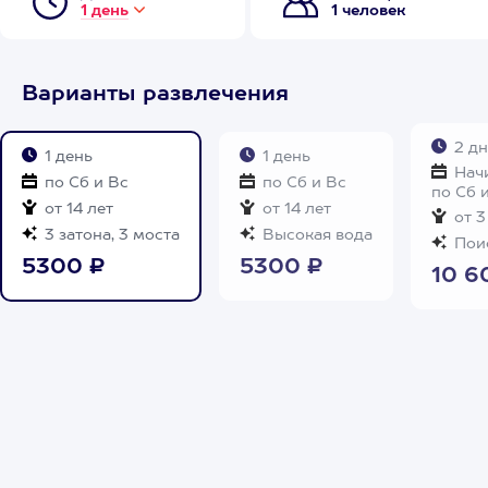
1 день
1 человек
Варианты развлечения
2 дн
1 день
1 день
Начи
по Сб и Вс
по Сб и Вс
по Сб 
от 14 лет
от 14 лет
от 3
3 затона, 3 моста
Высокая вода
Поис
5300 ₽
5300 ₽
10 6