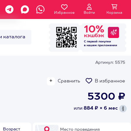
Избранное
Войти
Корзина
10%
кэшбэк
и каталога
С первой покупки
в нашем
приложении
Артикул: 5575
Сравнить
В избранное
5300 ₽
или
884 ₽ × 6 мес
Возраст
Место проведения