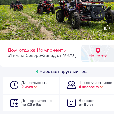
Дом отдыха Компонент
>
51 км на Северо-Запад от МКАД
На карте
Работает круглый год
Длительность
Число участников
2 часа
4 человека
Дни проведения
Возраст
по Сб и Вс
от 6 лет