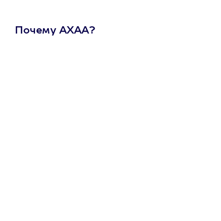
Почему АХАА?
Один
сертификат
на любое
развлечение