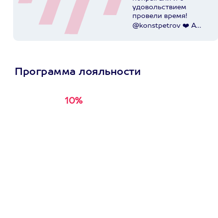
удовольствием
провели время!
@konstpetrov ❤️ А
катались мы от
@axaa.ru
Пост в
instagram.com
Программа лояльности
10%
Получи
кэшбэк за
первую покупку в
приложении