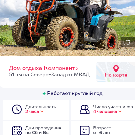
Дом отдыха Компонент
>
51 км на Северо-Запад от МКАД
На карте
Работает круглый год
Длительность
Число участников
2 часа
4 человека
Дни проведения
Возраст
по Сб и Вс
от 6 лет