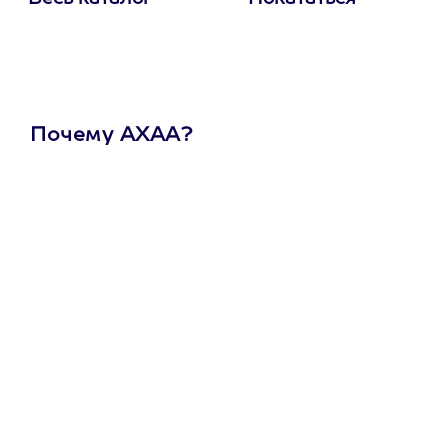
Почему АХАА?
Один
сертификат
на любое
развлечение