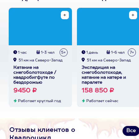
1 час
1-3 чел
5+
1 день
1-6 чел
7+
51 км на Северо-Запад
51 км на Северо-Запад
Катание на
Экспедиция на
снегоболотоходе /
снегоболотоходе,
квадробигфуте по
катание на катере и
бездорожью
паралете
9450 ₽
158 850 ₽
Работает круглый год
Работает сейчас
Отзывы клиентов о
Все
Квадроцикл