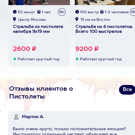
30 минут
1 чел
18+
100 выстр
1-2 человека
18
Центр Москвы
15 км на Восток
Стрельба из пистолета
Стрельба из 4 пистолетов.
калибра 9х19 мм
Всего 100 выстрелов
2600 ₽
9200 ₽
Работает круглый год
Работает круглый год
Отзывы клиентов о
Все
Пистолеты
Мартин А.
Было очень круто, только положительные эмоции!!
Инструктору отдельный респект, объясняет все