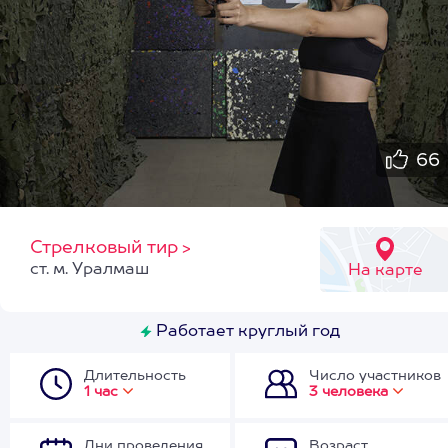
66
Стрелковый тир
>
ст. м. Уралмаш
На карте
Работает круглый год
Длительность
Число участников
1 час
3 человека
Дни проведения
Возраст