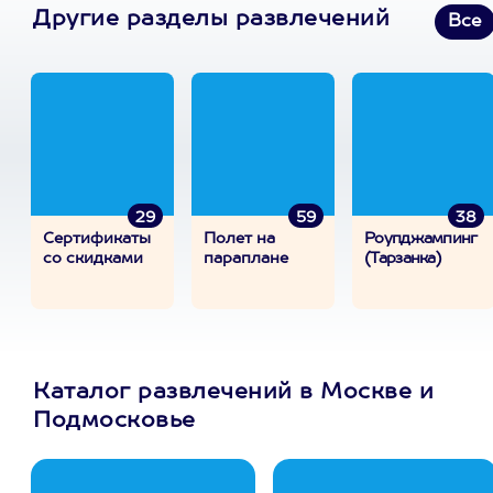
Другие разделы развлечений
Все
29
59
38
Сертификаты
Полет на
Роупджампинг
со скидками
параплане
(Тарзанка)
Каталог развлечений в Москве и
Подмосковье