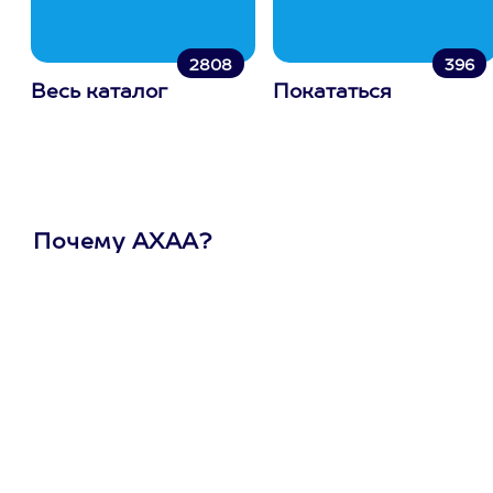
2808
396
Весь каталог
Покататься
Почему АХАА?
Один
сертификат
на любое
развлечение