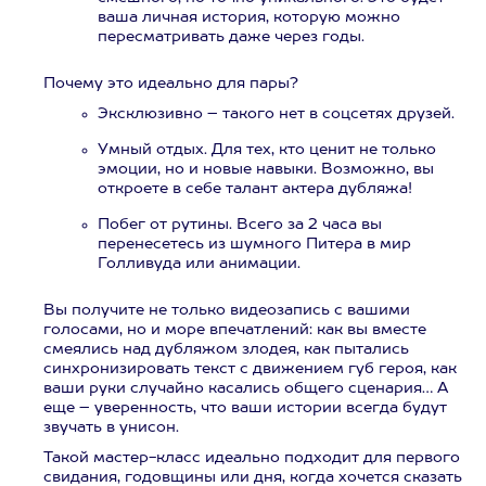
ваша личная история, которую можно
пересматривать даже через годы.
Почему это идеально для пары?
Эксклюзивно – такого нет в соцсетях друзей.
Умный отдых. Для тех, кто ценит не только
эмоции, но и новые навыки. Возможно, вы
откроете в себе талант актера дубляжа!
Побег от рутины. Всего за 2 часа вы
перенесетесь из шумного Питера в мир
Голливуда или анимации.
Вы получите не только видеозапись с вашими
голосами, но и море впечатлений: как вы вместе
смеялись над дубляжом злодея, как пытались
синхронизировать текст с движением губ героя, как
ваши руки случайно касались общего сценария… А
еще – уверенность, что ваши истории всегда будут
звучать в унисон.
Такой мастер-класс идеально подходит для первого
свидания, годовщины или дня, когда хочется сказать