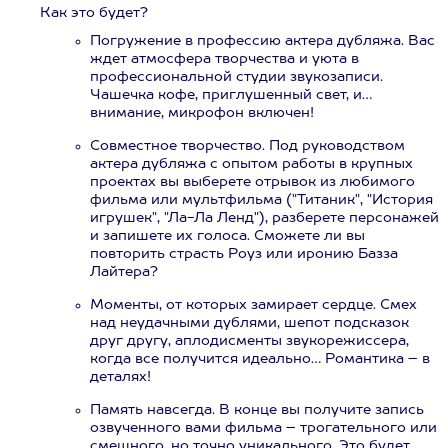
Как это будет?
Погружение в профессию актера дубляжа. Вас
ждет атмосфера творчества и уюта в
профессиональной студии звукозаписи.
Чашечка кофе, приглушенный свет, и…
внимание, микрофон включен!
Совместное творчество. Под руководством
актера дубляжа с опытом работы в крупных
проектах вы выберете отрывок из любимого
фильма или мультфильма ("Титаник", "История
игрушек", "Ла-Ла Ленд"), разберете персонажей
и запишете их голоса. Сможете ли вы
повторить страсть Роуз или иронию Базза
Лайтера?
Моменты, от которых замирает сердце. Смех
над неудачными дублями, шепот подсказок
друг другу, аплодисменты звукорежиссера,
когда все получится идеально… Романтика – в
деталях!
Память навсегда. В конце вы получите запись
озвученного вами фильма – трогательного или
смешного, но точно уникального. Это будет