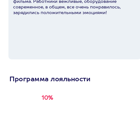
фильма. Работники вежливые, оборудование
современное, в общем, все очень понравилось,
зарядились положительными эмоциями!
Программа лояльности
10%
Получи
кэшбэк за
первую покупку в
приложении