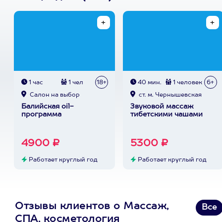
1 час
1 чел
18+
40 мин.
1 человек
6+
Cалон на выбор
ст. м. Чернышевская
Балийская oil-
Звуковой массаж
программа
тибетскими чашами
4900 ₽
5300 ₽
Работает круглый год
Работает круглый год
Отзывы клиентов о Массаж,
Все
СПА, косметология