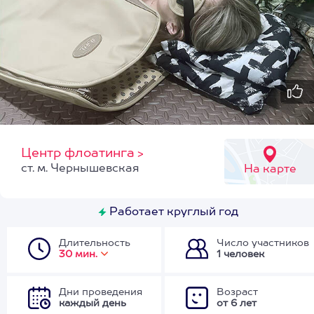
Центр флоатинга
>
ст. м. Чернышевская
На карте
Работает круглый год
Длительность
Число участников
30 мин.
1 человек
Дни проведения
Возраст
каждый день
от 6 лет