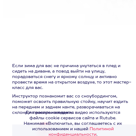
Если зима для вас не причина укутаться в плед и
сидеть на диване, а повод выйти на улицу,
порадоваться снегу и яркому солнцу и активно
провести время на открытом воздухе, то этот мастер-
класс для вас.
Инструктор познакомит вас со сноубордингом,
поможет освоить правильную стойку, научит ездить
на переднем и заднем канте, разворачиваться на
склоне и правильно падать.
Для воспроизведения видео используются
файлы cookie сервисов сайта и Rutube.
Нажимая «Включить», вы соглашаетесь с их
использованием и нашей
Политикой
Смотреть видео
>
конфиденциальности
.