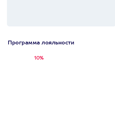
Программа лояльности
10%
Получи
кэшбэк за
первую покупку в
приложении