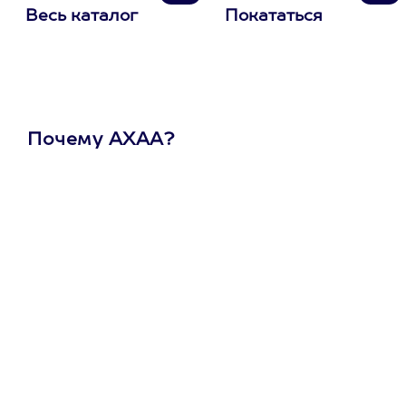
Весь каталог
Покататься
Почему АХАА?
Один
сертификат
на любое
развлечение