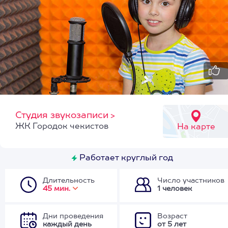
Студия звукозаписи
>
ЖК Городок чекистов
На карте
Работает круглый год
Длительность
Число участников
45 мин.
1 человек
Дни проведения
Возраст
каждый день
от 5 лет