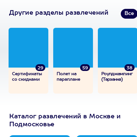
Другие разделы развлечений
Все
29
59
38
Сертификаты
Полет на
Роупджампинг
со скидками
параплане
(Тарзанка)
Каталог развлечений в Москве и
Подмосковье