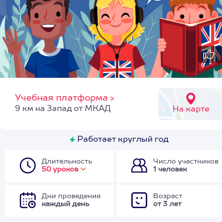
Учебная платформа
>
9 км на Запад от МКАД
На карте
Работает круглый год
Длительность
Число участников
50 уроков
1 человек
Дни проведения
Возраст
каждый день
от 3 лет