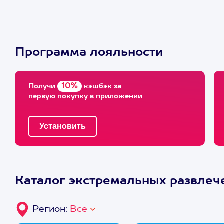
Программа лояльности
10%
Получи
кэшбэк за
первую покупку в приложении
Каталог экстремальных развлеч
Регион:
Все