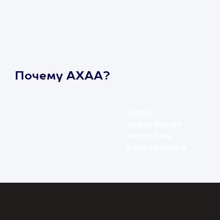
Почему АХАА?
Один
сертификат
на любое
развлечение