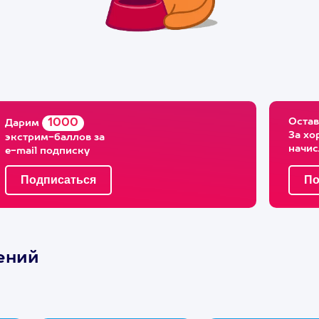
Остав
1000
Дарим
За хо
экстрим-баллов за
начи
e-mail подписку
ений