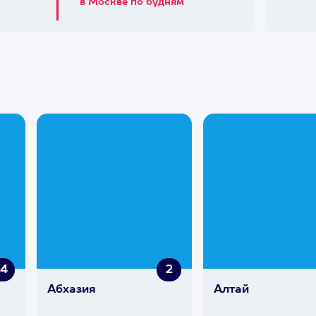
в Москве по будням
94
2
Абхазия
Алтай