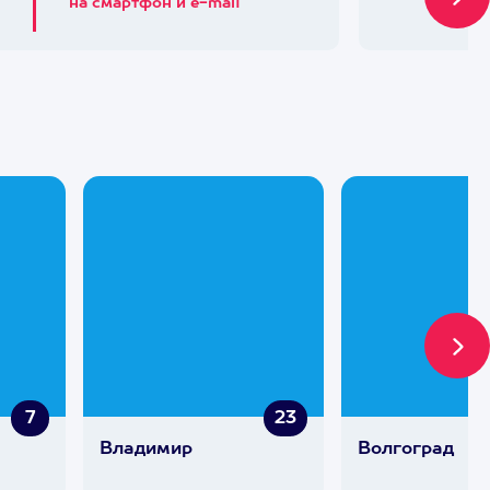
на смартфон и e-mail
7
23
Владимир
Волгоград