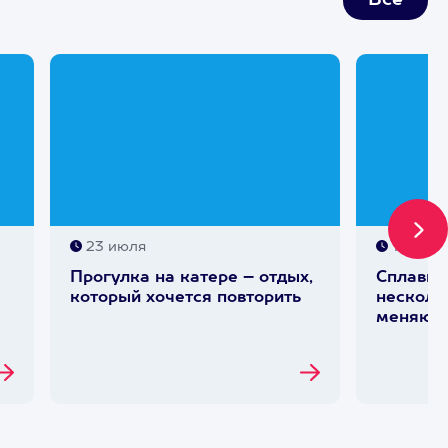
Все
23 июля
15 июл
Прогулка на катере – отдых,
Сплавы 
который хочется повторить
несколь
меняют 