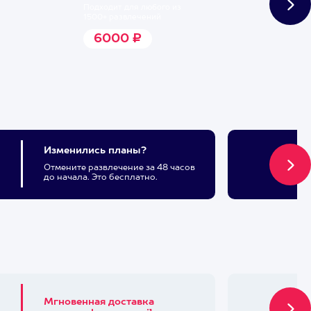
Подходит для любого из
1500+ развлечений
6000 ₽
Изменились планы?
Отмените развлечение за 48 часов
до начала. Это бесплатно.
Мгновенная доставка