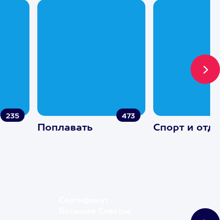
235
473
Поплавать
Спорт и отд
Сертификат
Большое Счастье