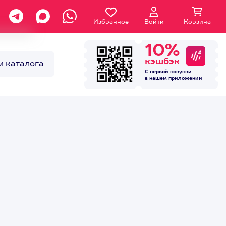
Избранное
Войти
Корзина
10%
кэшбэк
и каталога
С первой покупки
в нашем
приложении