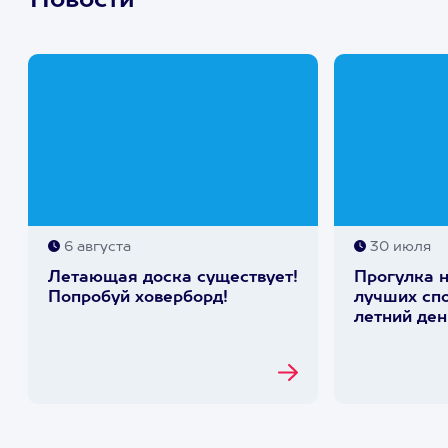
Новости
6 августа
30 июля
Летающая доска существует!
Прогулка н
Попробуй ховерборд!
лучших спо
летний ден