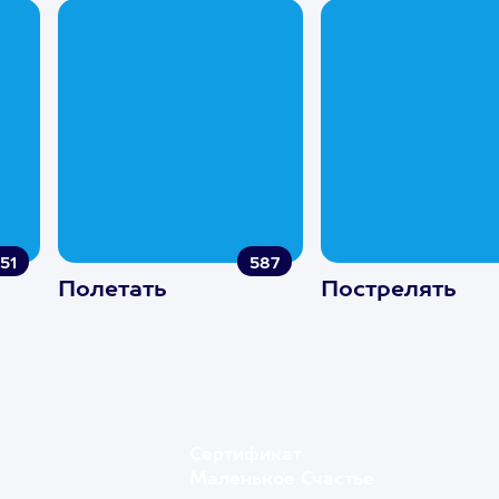
51
587
Полетать
Пострелять
Сертификат
Маленькое Счастье