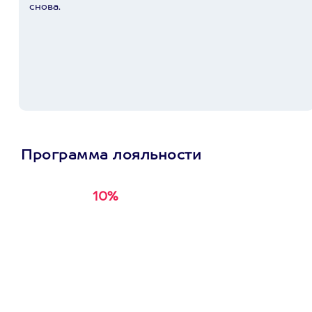
снова.
Программа лояльности
10%
Получи
кэшбэк за
первую покупку в
приложении