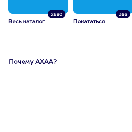
2890
396
Весь каталог
Покататься
Почему АХАА?
Один
сертификат
на любое
развлечение