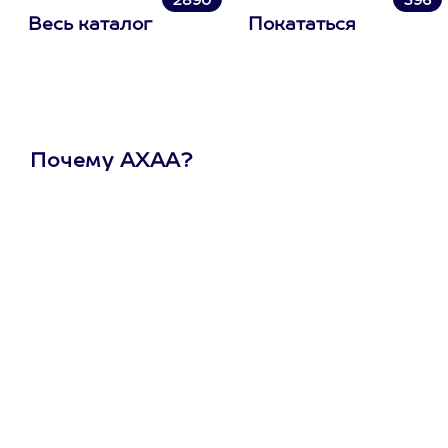
2890
396
Весь каталог
Покататься
Почему АХАА?
Один
сертификат
на любое
развлечение