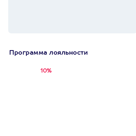
Программа лояльности
10%
Получи
кэшбэк за
первую покупку в
приложении