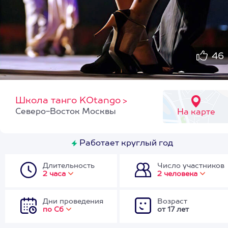
46
Школа танго KOtango
>
Северо-Восток Москвы
На карте
Работает круглый год
Длительность
Число участников
2 часа
2 человека
Дни проведения
Возраст
по Сб
от 17 лет