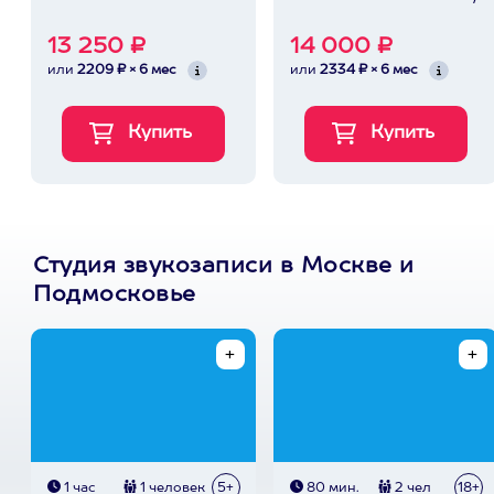
13 250 ₽
14 000 ₽
или
2209 ₽ × 6 мес
или
2334 ₽ × 6 мес
Студия звукозаписи в Москве и
Подмосковье
1 час
1 человек
5+
80 мин.
2 чел
18+