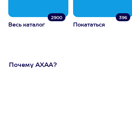
2900
396
Весь каталог
Покататься
Почему АХАА?
Один
сертификат
на любое
развлечение