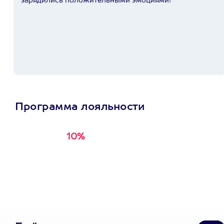
зарядились положительными эмоциями!
Программа лояльности
10%
Получи
кэшбэк за
первую покупку в
приложении