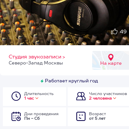
49
Студия звукозаписи
>
Северо-Запад Москвы
На карте
Работает круглый год
Длительность
Число участников
1 час
2 человека
Дни проведения
Возраст
Пн - Сб
от 5 лет