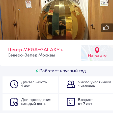
Центр MEGA-GALAXY
>
Северо-Запад Москвы
На карте
Работает круглый год
Длительность
Число участников
1 час
1 человек
Дни проведения
Возраст
каждый день
от 7 лет