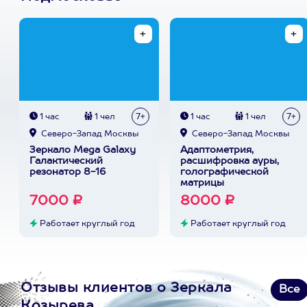
1 час
1 чел
7+
1 час
1 чел
7+
Северо-Запад Москвы
Северо-Запад Москвы
Зеркало Mega Galaxy
Адаптометрия,
Галактический
расшифровка ауры,
резонатор 8-16
голографической
матрицы
7000 ₽
8000 ₽
Работает круглый год
Работает круглый год
Отзывы клиентов о Зеркала
Все
Козырева