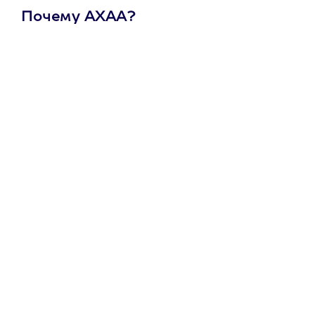
Почему АХАА?
Один
сертификат
на любое
развлечение