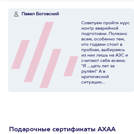
Павел Боговский
Советуем пройти курс
контр аварийной
подготовки. Полезно
всем, особенно тем,
кто годами стоит в
пробках, выбираясь
из них лишь на АЗС и
считают себя асами;
"Я ....цать лет за
рулём!" А в
критической
ситуации
представляют
реальную опасность
для себя, своих
родных и
окружающих. У ребят
в Extrim Drive
огромный опыт,
индивидуальный
Подарочные сертификаты АХАА
подход, хорошая база