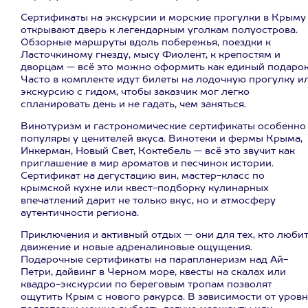
Сертификаты на экскурсии и морские прогулки в Крыму
открывают дверь к легендарным уголкам полуострова.
Обзорные маршруты вдоль побережья, поездки к
Ласточкиному гнезду, мысу Фиолент, к крепостям и
дворцам — всё это можно оформить как единый подарок
Часто в комплекте идут билеты на лодочную прогулку и
экскурсию с гидом, чтобы заказчик мог легко
спланировать день и не гадать, чем заняться.
Винотуризм и гастрономические сертификаты особенно
популяры у ценителей вкуса. Винотеки и фермы Крыма,
Инкерман, Новый Свет, Коктебель — всё это звучит как
приглашение в мир ароматов и песчинок истории.
Сертификат на дегустацию вин, мастер-класс по
крымской кухне или квест-подборку кулинарных
впечатлений дарит не только вкус, но и атмосферу
аутентичности региона.
Приключения и активный отдых — они для тех, кто люби
движение и новые адреналиновые ощущения.
Подарочные сертификаты на парапланеризм над Ай-
Петри, дайвинг в Черном море, квесты на скалах или
квадро-экскурсии по береговым тропам позволят
ощутить Крым с нового ракурса. В зависимости от уров