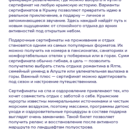
фейерверк развлечений, где можно выбрать и купить
сертификат на любую крымскую историю. Варианты
сертификатов в Крыму позволяют превратить идею в
реальное приключение, а подарку — личное и
запоминающееся звучание. Здесь каждый найдёт путь к
новым ощущениям: от спокойного отдыха до ярких
активностей под открытым небом.
Подарочные сертификаты на проживание и отдых
становятся одним из самых популярных форматов. Их
можно получить на номера в пансионатах, санаториях и
комфортабельных отелях у побережья или в горах. Сум
сертификата обычно гибкая, а цель — позволить
получателю выбрать стиль отдыха: романтика в Ялте,
семейный уикенд в Алуште или увлекательная вылазка в
горы. Важный плюс — сертификат можно адаптировать
под сезон и настроение путешественника.
Сертификаты на спа и оздоровление привлекают тех, кто
хочет совместить отдых с заботой о себе. Крымские
курорты известны минеральными источниками и чистым
морским воздухом, поэтому массажи, программы детокс
ухода и оздоровительные процедуры в составе подарка
выглядят очень заманчиво. Такой билет позволяет
получить релакс и восстановление после активного
маршрута по ландшафтам полуострова.