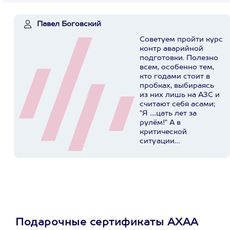
Павел Боговский
Советуем пройти курс
контр аварийной
подготовки. Полезно
всем, особенно тем,
кто годами стоит в
пробках, выбираясь
из них лишь на АЗС и
считают себя асами;
"Я ....цать лет за
рулём!" А в
критической
ситуации
представляют
реальную опасность
для себя, своих
родных и
окружающих. У ребят
в Extrim Drive
огромный опыт,
индивидуальный
Подарочные сертификаты АХАА
подход, хорошая база