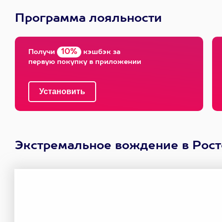
Программа лояльности
10%
Получи
кэшбэк за
первую покупку в приложении
Экстремальное вождение в Рост