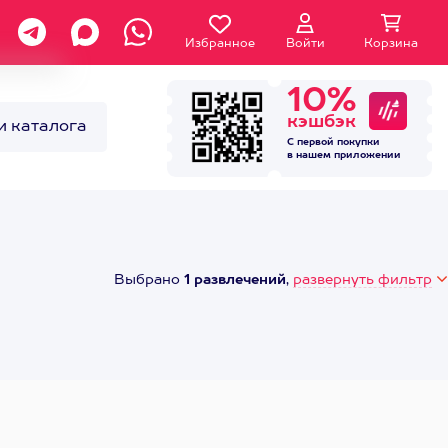
Избранное
Войти
Корзина
10%
кэшбэк
и каталога
С первой покупки
в нашем
приложении
Выбрано
1 развлечений
,
развернуть фильтр