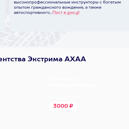
высокопрофессиональные инструкторы с богатым
опытом гражданского вождения, а также
автоспортивного...
Пост в goo.gl
ентства Экстрима АХАА
.
Сертификат
Маленькое Счастье
Подходит для любого из
600+ развлечений
3000 ₽