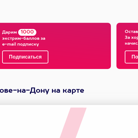
Остав
1000
Дарим
За хо
экстрим-баллов за
начи
e-mail подписку
ове-на-Дону на карте