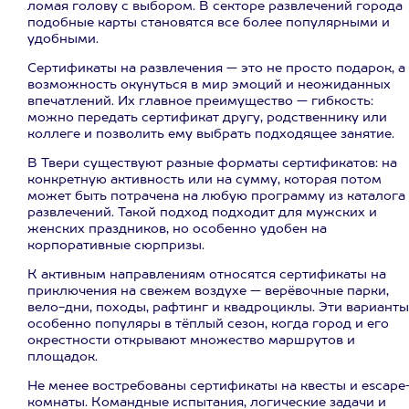
ломая голову с выбором. В секторе развлечений города
подобные карты становятся все более популярными и
удобными.
Сертификаты на развлечения — это не просто подарок, а
возможность окунуться в мир эмоций и неожиданных
впечатлений. Их главное преимущество — гибкость:
можно передать сертификат другу, родственнику или
коллеге и позволить ему выбрать подходящее занятие.
В Твери существуют разные форматы сертификатов: на
конкретную активность или на сумму, которая потом
может быть потрачена на любую программу из каталога
развлечений. Такой подход подходит для мужских и
женских праздников, но особенно удобен на
корпоративные сюрпризы.
К активным направлениям относятся сертификаты на
приключения на свежем воздухе — верёвочные парки,
вело-дни, походы, рафтинг и квадроциклы. Эти варианты
особенно популяры в тёплый сезон, когда город и его
окрестности открывают множество маршрутов и
площадок.
Не менее востребованы сертификаты на квесты и escape
комнаты. Командные испытания, логические задачи и