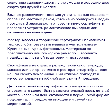
сюжетные сценарии дарят яркие эмоции и хорошую доз
азарта для друзей и коллег.
Водные развлечения тоже могут стать частью подарка —
сплавы по местным рекам, катание на байдарках и водн
прогулки. В зависимости от сезона такие сертификаты
позволяют устроить романтические выходные или
активный семейный день.
Мастер-классы и творческие сертификаты привлекают
тех, кто любит развивать навыки и учиться новому.
Кулинарные курсы, фотошколы, мастерская по
лозоплетению или гончарное ремесло — варианты
подойдут для разной аудитории и настроения.
Сертификаты на отдых и релакс, такие как спа-уходы,
массаж или вечернее меню в ресторане-партнёре, тоже
нашли своего поклонника. Они отлично подходят в
качестве подарка на юбилей или важный праздник.
Детские и семейные сертификаты пользуются особой
спросом: это может быть развлекательный квест, детски
мастер-класс или день активности в парке. Такой форма
подходит для поездок на выходные и семейных
мероприятий.