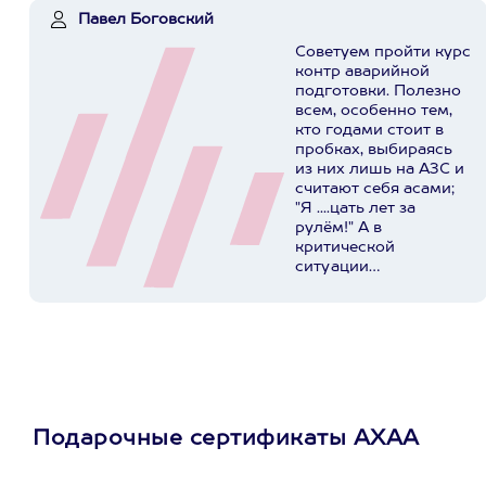
Павел Боговский
Советуем пройти курс
контр аварийной
подготовки. Полезно
всем, особенно тем,
кто годами стоит в
пробках, выбираясь
из них лишь на АЗС и
считают себя асами;
"Я ....цать лет за
рулём!" А в
критической
ситуации
представляют
реальную опасность
для себя, своих
родных и
окружающих. У ребят
в Extrim Drive
огромный опыт,
индивидуальный
Подарочные сертификаты АХАА
подход, хорошая база
и инструкторы -
суперпрофессионалы...