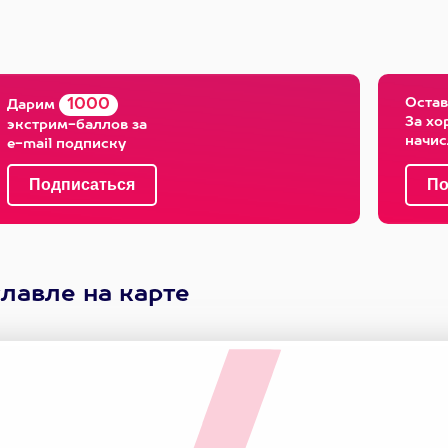
Остав
1000
Дарим
За хо
экстрим-баллов за
начи
e-mail подписку
лавле на карте