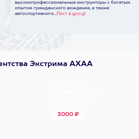
высокопрофессиональные инструкторы с богатым
опытом гражданского вождения, а также
автоспортивного...
Пост в goo.gl
ентства Экстрима АХАА
.
Сертификат
Маленькое Счастье
Подходит для любого из
600+ развлечений
3000 ₽