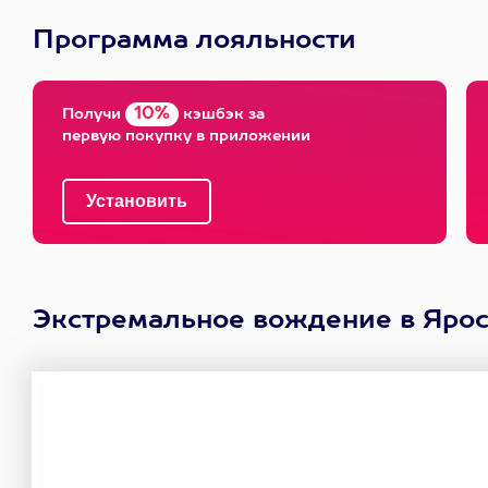
Программа лояльности
10%
Получи
кэшбэк за
первую покупку в приложении
Экстремальное вождение в Ярос