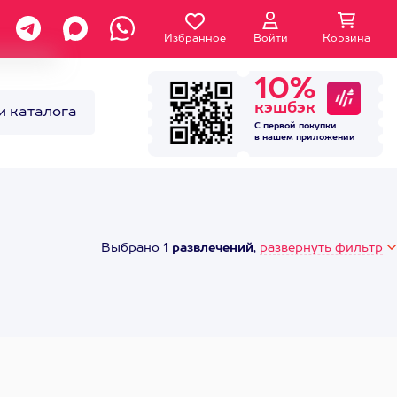
Избранное
Войти
Корзина
10%
кэшбэк
и каталога
С первой покупки
в нашем
приложении
Выбрано
1 развлечений
,
развернуть фильтр