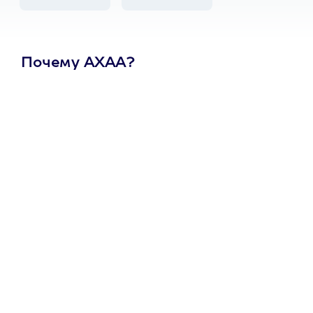
Почему АХАА?
Один
сертификат
на любое
развлечение