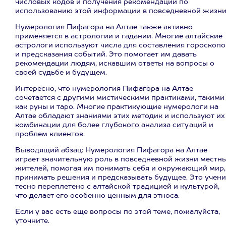
числовых кодов и получения рекомендаций по
использованию этой информации в повседневной жизни
Нумерология Пифагора на Алтае также активно
применяется в астрологии и гадании. Многие алтайские
астрологи используют числа для составления гороскопо
и предсказания событий. Это помогает им давать
рекомендации людям, искавшим ответы на вопросы о
своей судьбе и будущем.
Интересно, что нумерология Пифагора на Алтае
сочетается с другими мистическими практиками, такими
как руны и таро. Многие практикующие нумерологи на
Алтае обладают знаниями этих методик и используют их
комбинации для более глубокого анализа ситуаций и
проблем клиентов.
Выводящий абзац: Нумерология Пифагора на Алтае
играет значительную роль в повседневной жизни местн
жителей, помогая им понимать себя и окружающий мир,
принимать решения и предсказывать будущее. Это учени
тесно переплетено с алтайской традицией и культурой,
что делает его особенно ценным для этноса.
Если у вас есть еще вопросы по этой теме, пожалуйста,
уточните.