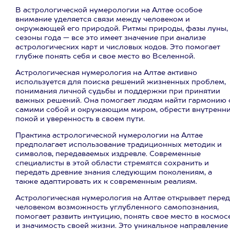
В астрологической нумерологии на Алтае особое
внимание уделяется связи между человеком и
окружающей его природой. Ритмы природы, фазы луны,
сезоны года — все это имеет значение при анализе
астрологических карт и числовых кодов. Это помогает
глубже понять себя и свое место во Вселенной.
Астрологическая нумерология на Алтае активно
используется для поиска решений жизненных проблем,
понимания личной судьбы и поддержки при принятии
важных решений. Она помогает людям найти гармонию 
самими собой и окружающим миром, обрести внутренн
покой и уверенность в своем пути.
Практика астрологической нумерологии на Алтае
предполагает использование традиционных методик и
символов, передаваемых издревле. Современные
специалисты в этой области стремятся сохранить и
передать древние знания следующим поколениям, а
также адаптировать их к современным реалиям.
Астрологическая нумерология на Алтае открывает перед
человеком возможность углубленного самопознания,
помогает развить интуицию, понять свое место в космос
и значимость своей жизни. Это уникальное направление