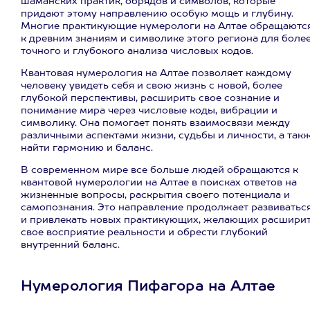
шаманских практик, обрядов и символов, которые
придают этому направлению особую мощь и глубину.
Многие практикующие нумерологи на Алтае обращаютс
к древним знаниям и символике этого региона для боле
точного и глубокого анализа числовых кодов.
Квантовая нумерология на Алтае позволяет каждому
человеку увидеть себя и свою жизнь с новой, более
глубокой перспективы, расширить свое сознание и
понимание мира через числовые коды, вибрации и
символику. Она помогает понять взаимосвязи между
различными аспектами жизни, судьбы и личности, а так
найти гармонию и баланс.
В современном мире все больше людей обращаются к
квантовой нумерологии на Алтае в поисках ответов на
жизненные вопросы, раскрытия своего потенциала и
самопознания. Это направление продолжает развиватьс
и привлекать новых практикующих, желающих расшири
свое восприятие реальности и обрести глубокий
внутренний баланс.
Нумерология Пифагора на Алтае