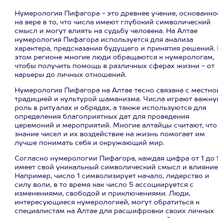
Нумерология Пифагора - это древнее учение, основанно
на вере в то, что числа имеют глубокий символический
смысл и могут влиять на судьбу человека. На Алтае
нумерология Пифагора используется для анализа
характера, предсказания будущего и принятия решений.
этом регионе многие люди обращаются к нумерологам,
чтобы получить помощь в различных сферах жизни - от
карьеры до личных отношений.
Нумерология Пифагора на Алтае тесно связана с местно
традицией и культурой шаманизма. Числа играют важн
роль в ритуалах и обрядах, а также используются для
определения благоприятных дат для проведения
церемоний и мероприятий. Многие алтайцы считают, что
знание чисел и их воздействие на жизнь помогает им
лучше понимать себя и окружающий мир.
Согласно нумерологии Пифагора, каждая цифра от 1 до 
имеет свой уникальный символический смысл и влияние
Например, число 1 символизирует начало, лидерство и
силу воли, в то время как число 5 ассоциируется с
изменениями, свободой и приключениями. Люди,
интересующиеся нумерологией, могут обратиться к
специалистам на Алтае для расшифровки своих личных