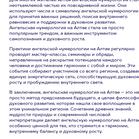
Для многих жителей Алтая ангельская нумерология ста
неотъемлемой частью их повседневной жизни. Они
используют числа и символику ангельской нумерологии
для принятия важных решений, поиска внутреннего
равновесия и поддержки в духовном развитии.
Ангельская нумерология на Алтае стала не просто
популярным трендом, а важным инструментом
самопознания и духовного роста.
Практики ангельской нумерологии на Алтае регулярно
проводят мастер-классы, семинары и обряды,
направленные на раскрытие потенциала каждого
человека и достижение гармонии с собой и миром. Эти
события собирают участников со всего региона, создава
единую энергетическую сеть, способствующую духовно
росту и пробуждению внутреннего света.
В заключение, ангельская нумерология на Алтае – это н
просто метод предсказания будущего, а целая философ
духовного развития, которая нашла свое воплощение в
этом уникальном регионе. Сочетание древних знаний,
мудрости природы и современной числовой
интерпретации делает ангельскую нумерологию на Алта
особенно ценной для тех, кто стремится к гармонии,
внутреннему балансу и духовному росту.