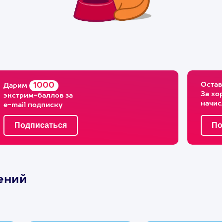
Остав
1000
Дарим
За хо
экстрим-баллов за
начи
e-mail подписку
ений