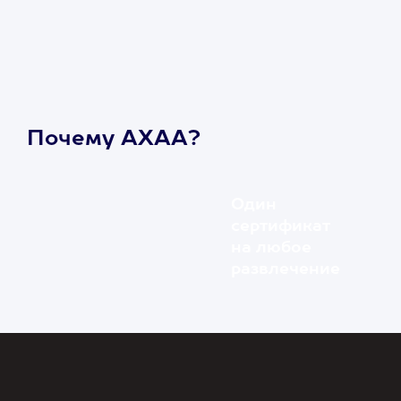
Почему АХАА?
Один
сертификат
на любое
развлечение