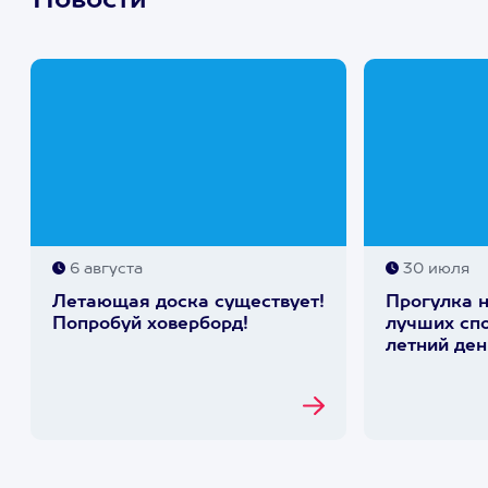
Новости
6 августа
30 июля
Летающая доска существует!
Прогулка н
Попробуй ховерборд!
лучших спо
летний ден