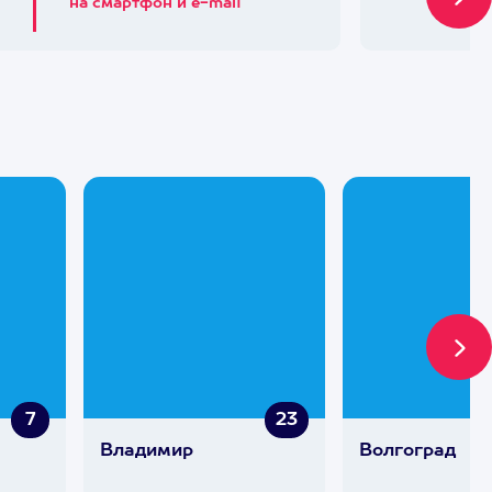
на смартфон и e-mail
7
23
Владимир
Волгоград