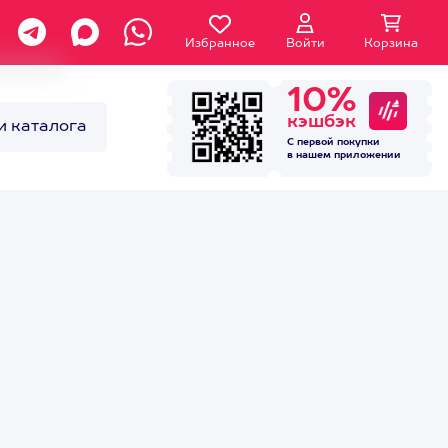
Избранное
Войти
Корзина
10%
кэшбэк
и каталога
С первой покупки
в нашем
приложении