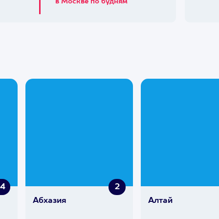
в Москве по будням
94
2
Абхазия
Алтай