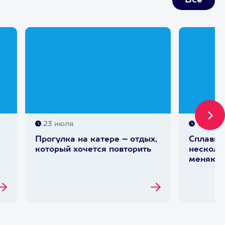
Все
23 июля
15 июл
Прогулка на катере – отдых,
Сплавы 
который хочется повторить
несколь
меняют 