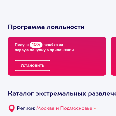
Программа лояльности
10%
Получи
кэшбэк за
первую покупку в приложении
Каталог экстремальных развлеч
Регион:
Москва и Подмосковье