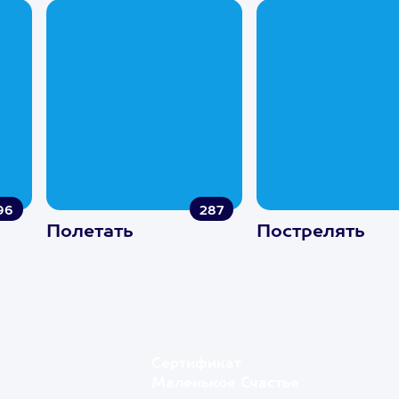
96
287
Полетать
Пострелять
Сертификат
Маленькое Счастье