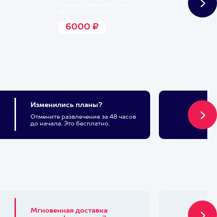
Подходит для любого из
1500+ развлечений
6000 ₽
Изменились планы?
Отмените развлечение за 48 часов
до начала. Это бесплатно.
Мгновенная доставка