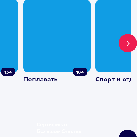
134
184
Поплавать
Спорт и отд
Сертификат
Большое Счастье