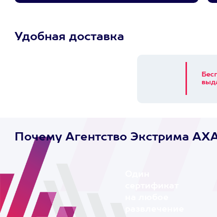
Удобная доставка
Бес
выд
Почему Агентство Экстрима AX
Один
сертификат
на любое
развлечение