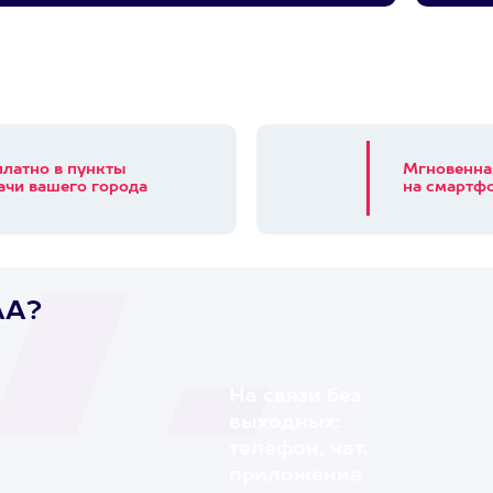
платно в пункты
Мгновенна
ачи вашего города
на смартфо
AA?
На связи без
выходных:
телефон, чат,
приложение