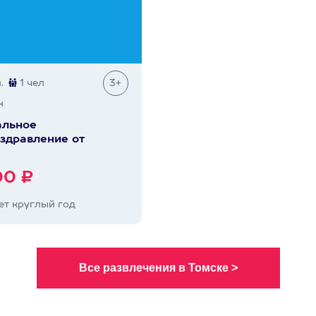
.
1 чел
3+
н
альное
здравление от
00 ₽
т круглый год