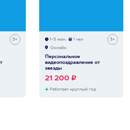
3+
1-3 мин.
1 чел
3+
Онлайн
Персональное
т
видеопоздравление от
звезды
21 200 ₽
Работает круглый год