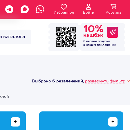
Избранное
Войти
Корзина
10%
кэшбэк
и каталога
С первой покупки
в нашем
приложении
Выбрано
6 развлечений
,
развернуть фильтр
илей