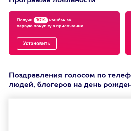
Программа лояльности
10%
Получи
кэшбэк за
первую покупку в приложении
Поздравления голосом по телефо
людей, блогеров на день рожден