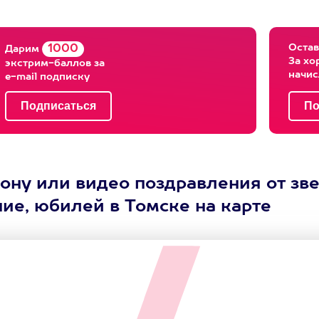
Остав
1000
Дарим
За хо
экстрим-баллов за
начи
e-mail подписку
ну или видео поздравления от зве
ие, юбилей в Томске на карте