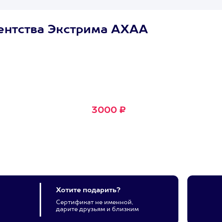
ентства Экстрима АХАА
Сертификат
Маленькое Счастье
Подходит для любого из
600+ развлечений
3000 ₽
Хотите подарить?
Сертификат не именной,
дарите друзьям и близким