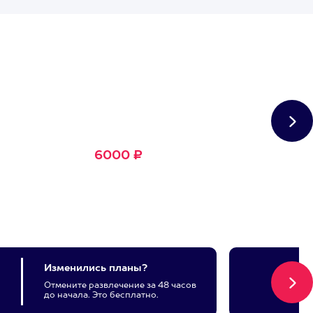
Сертификат
Большое Счастье
Подходит для любого из
1500+ развлечений
6000 ₽
Изменились планы?
Отмените развлечение за 48 часов
до начала. Это бесплатно.