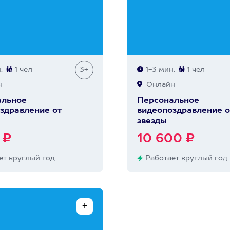
.
1 чел
3+
1-3 мин.
1 чел
н
Онлайн
альное
Персональное
здравление от
видеопоздравление о
звезды
 ₽
10 600 ₽
т круглый год
Работает круглый год