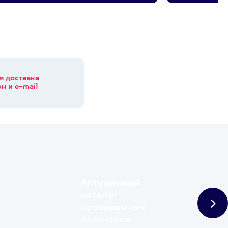
я доставка
н и e-mail
Актуальный
каталог
проверенных
партнеров