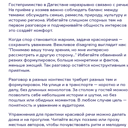
Гостеприимство в Дагестане неразрывно связано с речью
На приёме у хозяев важно соблюдать баланс между
темами: обсуждать семью, ремесла, природу, культуру и
историю региона. Избегайте слишком спорных тем на
первом разговоре и подчеркивайте общность интересов
это создаёт комфорт.
Когда спор становится жарким, задача красноречия —
сохранить уважение. Вежливое disagreing выглядит как:
"Понимаю вашу точку зрения, но мне интересно
рассмотреть и другую сторону..." Избегайте обвинений и
резких формулировок, больше конкретики и фактов,
меньше эмоций. Так разговор остаётся конструктивным 
приятным.
Разговор в разных контекстах требует разных тем и
формулировок. На улице и в транспорте — коротко и по
делу, без длинных монологов. За столом у гостей можно
позволить себе небольшие истории и шутки, но без
пошлых или обидных моментов. В любом случае цель —
понятность и уважение к аудитории.
Упражнения для практики красивой речи можно делать
дома и на прогулке. Читайте вслух поэзию или прозу
местных авторов, чтобы почувствовать ритм и мелодику