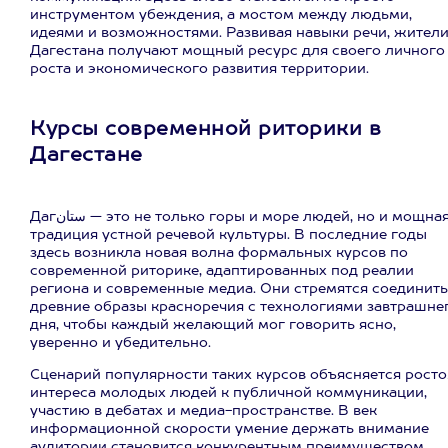
инструментом убеждения, а мостом между людьми,
идеями и возможностями. Развивая навыки речи, жител
Дагестана получают мощный ресурс для своего личного
роста и экономического развития территории.
Курсы современной риторики в
Дагестане
Дагستان — это не только горы и море людей, но и мощная
традиция устной речевой культуры. В последние годы
здесь возникла новая волна формальных курсов по
современной риторике, адаптированных под реалии
региона и современные медиа. Они стремятся соединить
древние образы красноречия с технологиями завтрашне
дня, чтобы каждый желающий мог говорить ясно,
уверенно и убедительно.
Сценарий популярности таких курсов объясняется рост
интереса молодых людей к публичной коммуникации,
участию в дебатах и медиа-пространстве. В век
информационной скорости умение держать внимание
аудитории становится конкурентным преимуществом.