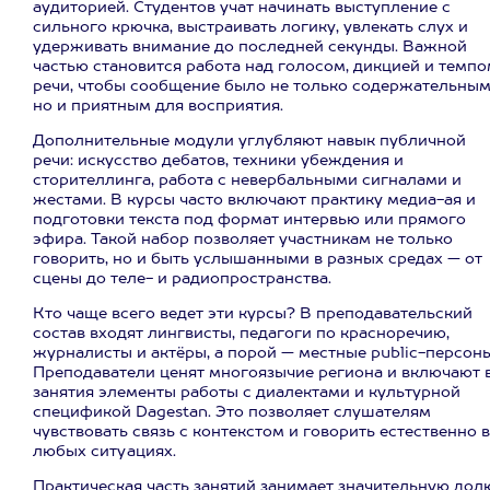
аудиторией. Студентов учат начинать выступление с
сильного крючка, выстраивать логику, увлекать слух и
удерживать внимание до последней секунды. Важной
частью становится работа над голосом, дикцией и темп
речи, чтобы сообщение было не только содержательным
но и приятным для восприятия.
Дополнительные модули углубляют навык публичной
речи: искусство дебатов, техники убеждения и
сторителлинга, работа с невербальными сигналами и
жестами. В курсы часто включают практику медиа-ая и
подготовки текста под формат интервью или прямого
эфира. Такой набор позволяет участникам не только
говорить, но и быть услышанными в разных средах — от
сцены до теле- и радиопространства.
Кто чаще всего ведет эти курсы? В преподавательский
состав входят лингвисты, педагоги по красноречию,
журналисты и актёры, а порой — местные public-персоны
Преподаватели ценят многоязычие региона и включают 
занятия элементы работы с диалектами и культурной
спецификой Dagestan. Это позволяет слушателям
чувствовать связь с контекстом и говорить естественно в
любых ситуациях.
Практическая часть занятий занимает значительную дол