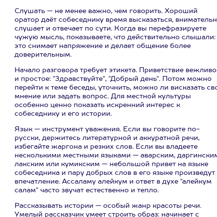
Слушать — не менее важно, чем говорить. Хороший
оратор даёт собеседнику время высказаться, вниматель
слушает и отвечает по сути. Когда вы перефразируете
чужую мысль, показываете, что действительно слышали:
это снимает напряжение и делает общение более
доверительным.
Начало разговора требует этикета. Приветствие вежливо
и простое: "Здравствуйте", "Добрый день". Потом можно
перейти к теме беседы, уточнить, можно ли висказать св
мнение или задать вопрос. Для местной культуры
особенно ценно показать искренний интерес к
собеседнику и его истории.
Язык — инструмент уважения. Если вы говорите по-
русски, держитесь литературной и аккуратной речи,
избегайте жаргона и резких слов. Если вы владеете
несколькими местными языками — аварским, даргинским
лакским или кумикским — небольшой привет на языке
собеседника и пару добрых слов в его языке произведут
впечатление. Ассаламу алейкум и ответ в духе "алейкум
салам" часто звучат естественно и тепло.
Рассказывать истории — особый жанр красоты речи.
Умелый рассказчик умеет строить образ: начинает с