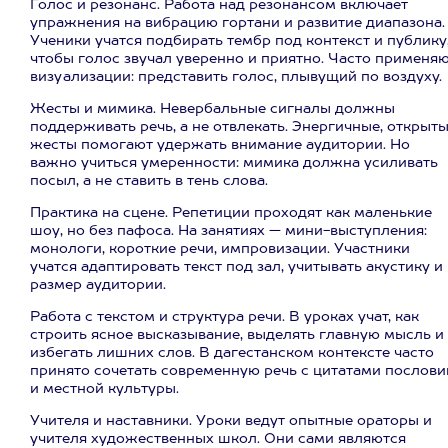
Голос и резонанс. Работа над резонансом включает
упражнения на вибрацию гортани и развитие диапазона.
Ученики учатся подбирать тембр под контекст и публику
чтобы голос звучал уверенно и приятно. Часто применя
визуализации: представить голос, плывущий по воздуху.
Жесты и мимика. Невербальные сигналы должны
поддерживать речь, а не отвлекать. Энергичные, открыт
жесты помогают удержать внимание аудитории. Но
важно учиться умеренности: мимика должна усиливать
посыл, а не ставить в тень слова.
Практика на сцене. Репетиции проходят как маленькие
шоу, но без пафоса. На занятиях — мини-выступления:
монологи, короткие речи, импровизации. Участники
учатся адаптировать текст под зал, учитывать акустику и
размер аудитории.
Работа с текстом и структура речи. В уроках учат, как
строить ясное высказывание, выделять главную мысль и
избегать лишних слов. В дагестанском контексте часто
принято сочетать современную речь с цитатами послови
и местной культуры.
Учителя и наставники. Уроки ведут опытные ораторы и
учителя художественных школ. Они сами являются