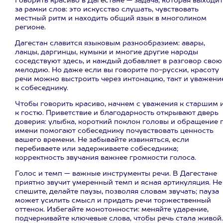
Говорить красиво в Дагестане — задача, которая выходит
за рамки слов: это искусство слушать, чувствовать
местный ритм и находить общий язык в многоликом
регионе.
Дагестан славится языковым разнообразием: авары,
лакцы, даргинцы, кумыки и многие другие народы
соседствуют здесь, и каждый добавляет в разговор свою
мелодию. Но даже если вы говорите по-русски, красоту
речи можно выстроить через интонацию, такт и уважени
к собеседнику.
Чтобы говорить красиво, начнем с уважения к старшим 
к гостю. Приветствие и благодарность открывают дверь
доверия: улыбка, короткий поклон головы и обращение 
имени помогают собеседнику почувствовать ценность
вашего времени. Не забывайте извиняться, если
перебиваете или задерживаете собеседника;
корректность звучания важнее громкости голоса.
Голос и темп — важные инструменты речи. В Дагестане
приятно звучит умеренный темп и ясная артикуляция. Не
спешите, делайте паузы, позволяя словам звучать; пауза
может усилить смысл и придать речи торжественный
оттенок. Избегайте монотонности: меняйте ударение,
подчеркивайте ключевые слова, чтобы речь стала живой.