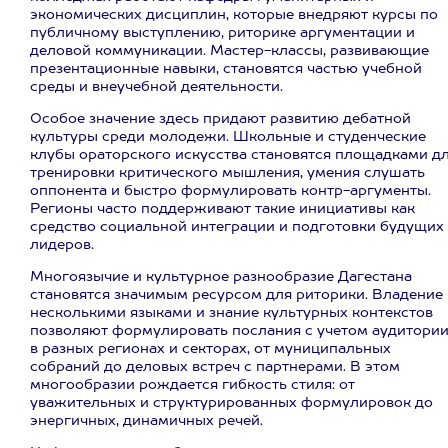
экономических дисциплин, которые внедряют курсы по
публичному выступлению, риторике аргументации и
деловой коммуникации. Мастер-классы, развивающие
презентационные навыки, становятся частью учебной
среды и внеучебной деятельности.
Особое значение здесь придают развитию дебатной
культуры среди молодежи. Школьные и студенческие
клубы ораторского искусства становятся площадками д
тренировки критического мышления, умения слушать
оппонента и быстро формулировать контр-аргументы.
Регионы часто поддерживают такие инициативы как
средство социальной интеграции и подготовки будущих
лидеров.
Многоязычие и культурное разнообразие Дагестана
становятся значимым ресурсом для риторики. Владение
несколькими языками и знание культурных контекстов
позволяют формулировать послания с учетом аудитори
в разных регионах и секторах, от муниципальных
собраний до деловых встреч с партнерами. В этом
многообразии рождается гибкость стиля: от
уважительных и структурированных формулировок до
энергичных, динамичных речей.