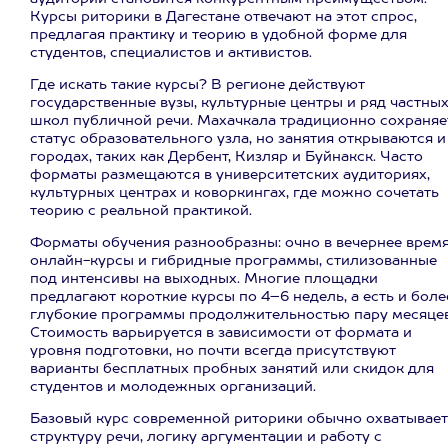
Курсы риторики в Дагестане отвечают на этот спрос,
предлагая практику и теорию в удобной форме для
студентов, специалистов и активистов.
Где искать такие курсы? В регионе действуют
государственные вузы, культурные центры и ряд частны
школ публичной речи. Махачкала традиционно сохраняе
статус образовательного узла, но занятия открываются и
городах, таких как Дербент, Кизляр и Буйнакск. Часто
форматы размещаются в университетских аудиториях,
культурных центрах и коворкингах, где можно сочетать
теорию с реальной практикой.
Форматы обучения разнообразны: очно в вечернее время
онлайн-курсы и гибридные программы, стилизованные
под интенсивы на выходных. Многие площадки
предлагают короткие курсы по 4–6 недель, а есть и боле
глубокие программы продолжительностью пару месяцев
Стоимость варьируется в зависимости от формата и
уровня подготовки, но почти всегда присутствуют
варианты бесплатных пробных занятий или скидок для
студентов и молодежных организаций.
Базовый курс современной риторики обычно охватывает
структуру речи, логику аргументации и работу с