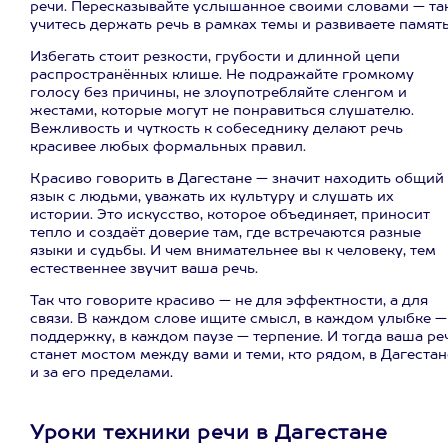
речи. Пересказывайте услышанное своими словами — та
учитесь держать речь в рамках темы и развиваете память
Избегать стоит резкости, грубости и длинной цепи
распространённых клише. Не подражайте громкому
голосу без причины, не злоупотребляйте сленгом и
жестами, которые могут не понравиться слушателю.
Вежливость и чуткость к собеседнику делают речь
красивее любых формальных правил.
Красиво говорить в Дагестане — значит находить общий
язык с людьми, уважать их культуру и слушать их
истории. Это искусство, которое объединяет, приносит
тепло и создаёт доверие там, где встречаются разные
языки и судьбы. И чем внимательнее вы к человеку, тем
естественнее звучит ваша речь.
Так что говорите красиво — не для эффектности, а для
связи. В каждом слове ищите смысл, в каждом улыбке —
поддержку, в каждом паузе — терпение. И тогда ваша ре
станет мостом между вами и теми, кто рядом, в Дагестан
и за его пределами.
Уроки техники речи в Дагестане