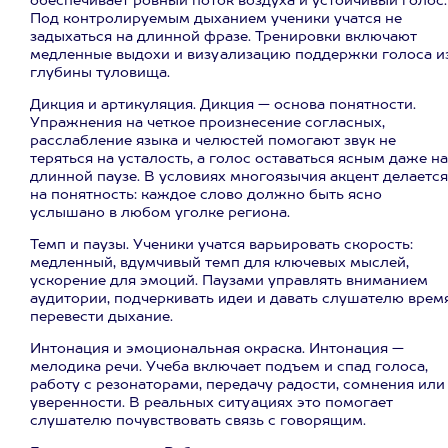
обеспечивает ровный поток воздуха и устойчивый голос.
Под контролируемым дыханием ученики учатся не
задыхаться на длинной фразе. Тренировки включают
медленные выдохи и визуализацию поддержки голоса и
глубины туловища.
Дикция и артикуляция. Дикция — основа понятности.
Упражнения на четкое произнесение согласных,
расслабление языка и челюстей помогают звук не
теряться на усталость, а голос оставаться ясным даже на
длинной паузе. В условиях многоязычия акцент делается
на понятность: каждое слово должно быть ясно
услышано в любом уголке региона.
Темп и паузы. Ученики учатся варьировать скорость:
медленный, вдумчивый темп для ключевых мыслей,
ускорение для эмоций. Паузами управлять вниманием
аудитории, подчеркивать идеи и давать слушателю врем
перевести дыхание.
Интонация и эмоциональная окраска. Интонация —
мелодика речи. Учеба включает подъем и спад голоса,
работу с резонаторами, передачу радости, сомнения или
уверенности. В реальных ситуациях это помогает
слушателю почувствовать связь с говорящим.