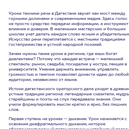
Уроки техники речи в Дагестане звучат как мост между
горными долинами и современными медиа. Здесь голос
не просто средство передачи информации, а инструмент
влияния и доверия. В маленьких мастерских и больших
школах учат делать каждое слово ясным и убедительным
Искусство речи переплетается с местными традициями
гостеприимства и устной народной поэзией.
Зачем нужны такие уроки в регионе, где язык богат
диалектами? Потому что каждая встреча — маленький
спектакль: рынок, свадьба, посиделки у костра, лекция в
университете. Умение держать внимание, управлять
громкостью и темпом позволяет донести идею до любой
аудитории, независимо от языка.
Истоки дагестанского ораторского дела уходят в древни
устные традиции региона: легендарные сказители, мудр
старейшины и поэты на слух передавали знания. Они
учили формулировать мысли кратко и ярко, без лишних
слов.
Первая ступень на уроках — дыхание. Урок начинается с
освоения диафрагмального дыхания, которое