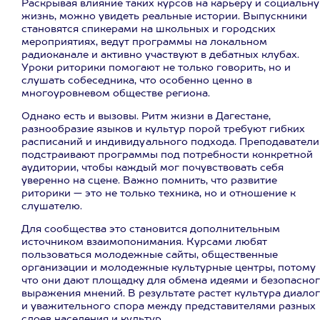
Раскрывая влияние таких курсов на карьеру и социальн
жизнь, можно увидеть реальные истории. Выпускники
становятся спикерами на школьных и городских
мероприятиях, ведут программы на локальном
радиоканале и активно участвуют в дебатных клубах.
Уроки риторики помогают не только говорить, но и
слушать собеседника, что особенно ценно в
многоуровневом обществе региона.
Однако есть и вызовы. Ритм жизни в Дагестане,
разнообразие языков и культур порой требуют гибких
расписаний и индивидуального подхода. Преподаватели
подстраивают программы под потребности конкретной
аудитории, чтобы каждый мог почувствовать себя
уверенно на сцене. Важно помнить, что развитие
риторики — это не только техника, но и отношение к
слушателю.
Для сообщества это становится дополнительным
источником взаимопонимания. Курсами любят
пользоваться молодежные сайты, общественные
организации и молодежные культурные центры, потому
что они дают площадку для обмена идеями и безопасно
выражения мнений. В результате растет культура диало
и уважительного спора между представителями разных
слоев населения и культур.