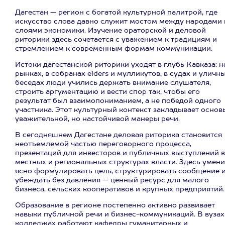
Дагестан — регион с богатой культурной палитрой, где
искусство слова давно служит мостом между народами 
слоями экономики. Изучение ораторской и деловой
риторики здесь сочетается с уважением к традициям и
стремлением к современным формам коммуникации.
Истоки дагестанской риторики уходят в глубь Кавказа: н
рынках, в собранах elders и мулликутов, в судах и уличн
беседах люди учились держать внимание слушателя,
строить аргументацию и вести спор так, чтобы его
результат был взаимопониманием, а не победой одного
участника. Этот культурный контекст закладывает основ
уважительной, но настойчивой манеры речи.
В сегодняшнем Дагестане деловая риторика становится
неотъемлемой частью переговорного процесса,
презентаций для инвесторов и публичных выступлений в
местных и региональных структурах власти. Здесь умен
ясно формулировать цель, структурировать сообщение 
убеждать без давления — ценный ресурс для малого
бизнеса, сельских кооперативов и крупных предприятий.
Образование в регионе постепенно активно развивает
навыки публичной речи и бизнес-коммуникаций. В вузах
колледжах работают кафедры гуманитарных и