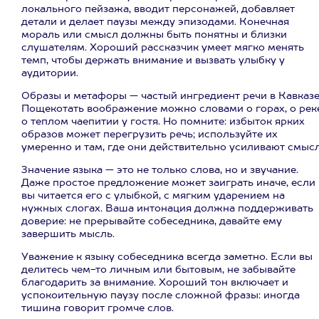
локального пейзажа, вводит персонажей, добавляет
детали и делает паузы между эпизодами. Конечная
мораль или смысл должны быть понятны и близки
слушателям. Хороший рассказчик умеет мягко менять
темп, чтобы держать внимание и вызвать улыбку у
аудитории.
Образы и метафоры — частый ингредиент речи в Кавказе
Пощекотать воображение можно словами о горах, о реке
о теплом чаепитии у гостя. Но помните: избыток ярких
образов может перегрузить речь; используйте их
умеренно и там, где они действительно усиливают смысл
Значение языка — это не только слова, но и звучание.
Даже простое предложение может заиграть иначе, если
вы читается его с улыбкой, с мягким ударением на
нужных слогах. Ваша интонация должна поддерживать
доверие: не прерывайте собеседника, давайте ему
завершить мысль.
Уважение к языку собеседника всегда заметно. Если вы
делитесь чем-то личным или бытовым, не забывайте
благодарить за внимание. Хороший тон включает и
успокоительную паузу после сложной фразы: иногда
тишина говорит громче слов.