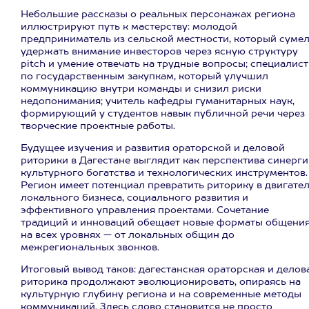
Небольшие рассказы о реальных персонажах региона
иллюстрируют путь к мастерству: молодой
предприниматель из сельской местности, который суме
удержать внимание инвесторов через ясную структуру
pitch и умение отвечать на трудные вопросы; специалист
по государственным закупкам, который улучшил
коммуникацию внутри команды и снизил риски
недопонимания; учитель кафедры гуманитарных наук,
формирующий у студентов навык публичной речи через
творческие проектные работы.
Будущее изучения и развития ораторской и деловой
риторики в Дагестане выглядит как перспектива синерг
культурного богатства и технологических инструментов.
Регион имеет потенциал превратить риторику в двигате
локального бизнеса, социального развития и
эффективного управления проектами. Сочетание
традиций и инноваций обещает новые форматы общени
на всех уровнях — от локальных общин до
межрегиональных звонков.
Итоговый вывод таков: дагестанская ораторская и делов
риторика продолжают эволюционировать, опираясь на
культурную глубину региона и на современные методы
коммуникаций. Здесь слово становится не просто