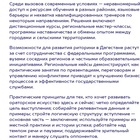
Среди вызовов современные условиях — неравномерны
доступ к ресурсам обучения в разных районах, языковые
барьеры и нехватка квалифицированных тренеров по
некоторым направлениям. Решения включают
дистанционные курсы, региональные мастер-классы,
программы наставничества и обмены опытом между
городами и сельскими территориями.
Возможности для развития риторики в Дагестане растут
за счет сотрудничества с федеральными программами,
вузами соседних регионов и частными образовательным
инициативами. Региональные кейсы демонстрируют, как
практические занятия по презентациям, переговорам и
управлению конфликтами приводят к улучшению бизнес
процессов и эффективности государственными
службами.
Практические принципы для тех, кто хочет развивать
ораторское искусство здесь и сейчас: четко определяйте
цель выступления; собирайте релевантные данные и
примеры; стройте логическую структуру: вступление —
основная часть — заключение; используйте примеры из
местной практики и истории успеха; работайте над
темпом речи и паузами; поддерживайте зрительный
контакт и манеру слушать оппонентов.