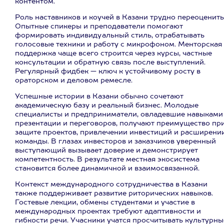
контентом.
Роль наставников и коучей в Казани трудно переоценить
Опытные спикеры и преподаватели помогают
формировать индивидуальный стиль, отрабатывать
голосовые техники и работу с микрофоном. Менторская
поддержка чаще всего строится через курсы, частные
консультации и обратную связь после выступлений.
Регулярный фидбек — ключ к устойчивому росту в
ораторском и деловом ремесле.
Успешные истории в Казани обычно сочетают
академическую базу и реальный бизнес. Молодые
специалисты и предприниматели, овладевшие навыками
презентации и переговоров, получают преимущество пр
защите проектов, привлечении инвестиций и расширени
команды. В глазах инвесторов и заказчиков уверенный
выступающий вызывает доверие и демонстрирует
компетентность. В результате местная экосистема
становитcя более динамичной и взаимосвязанной.
Контекст международного сотрудничества в Казани
также поддерживает развитие риторических навыков.
Гостевые лекции, обмены студентами и участие в
международных проектах требуют адаптивности и
гибкости речи. Учасники учатся просчитывать культурны