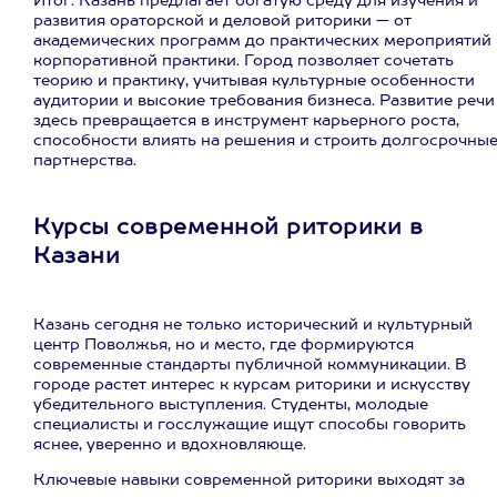
Итог: Казань предлагает богатую среду для изучения и
развития ораторской и деловой риторики — от
академических программ до практических мероприятий 
корпоративной практики. Город позволяет сочетать
теорию и практику, учитывая культурные особенности
аудитории и высокие требования бизнеса. Развитие речи
здесь превращается в инструмент карьерного роста,
способности влиять на решения и строить долгосрочны
партнерства.
Курсы современной риторики в
Казани
Казань сегодня не только исторический и культурный
центр Поволжья, но и место, где формируются
современные стандарты публичной коммуникации. В
городе растет интерес к курсам риторики и искусству
убедительного выступления. Студенты, молодые
специалисты и госслужащие ищут способы говорить
яснее, уверенно и вдохновляюще.
Ключевые навыки современной риторики выходят за