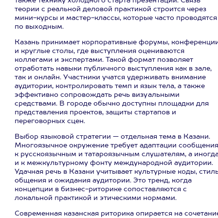
также технику холодного старта презентации. Связь
теории с реальной деловой практикой строится через
мини-курсы и мастер-классы, которые часто проводятся
по выходным.
Казань принимает корпоративные форумы, конференци
и круглые столы, где выступления оцениваются
коллегами и экспертами. Такой формат позволяет
отработать навыки публичного выступления как в зале,
так и онлайн. Участники учатся удерживать внимание
аудитории, контролировать темп и язык тела, а также
эффективно сопровождать речь визуальными
средствами. В городе обычно доступны площадки для
представления проектов, защиты стартапов и
переговорных сцен.
Выбор языковой стратегии — отдельная тема в Казани.
Многоязычное окружение требует адаптации сообщени
к русскоязычным и татароязычным слушателям, а иногд
и к межкультурному фонту международной аудитории.
Удачная речь в Казани учитывает культурные коды, стил
общения и ожидания аудитории. Это тренд, когда
концепции в бизнес-риторике сопоставляются с
локальной практикой и этическими нормами.
Современная казанская риторика опирается на сочетани