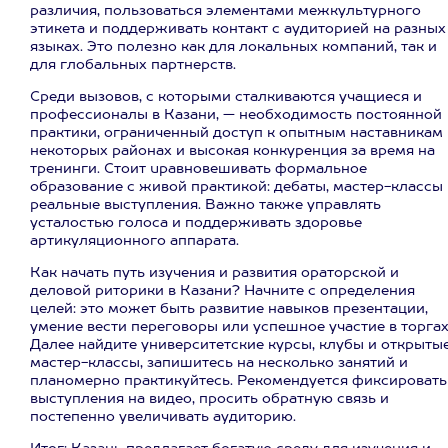
различия, пользоваться элементами межкультурного
этикета и поддерживать контакт с аудиторией на разных
языках. Это полезно как для локальных компаний, так и
для глобальных партнерств.
Среди вызовов, с которыми сталкиваются учащиеся и
профессионалы в Казани, — необходимость постоянной
практики, ограниченный доступ к опытным наставникам 
некоторых районах и высокая конкуренция за время на
тренинги. Стоит uравновешивать формальное
образование с живой практикой: дебаты, мастер-классы
реальные выступления. Важно также управлять
усталостью голоса и поддерживать здоровье
артикуляционного аппарата.
Как начать путь изучения и развития ораторской и
деловой риторики в Казани? Начните с определения
целей: это может быть развитие навыков презентации,
умение вести переговоры или успешное участие в торгах
Далее найдите университетские курсы, клубы и открыты
мастер-классы, запишитесь на несколько занятий и
планомерно практикуйтесь. Рекомендуется фиксировать
выступления на видео, просить обратную связь и
постепенно увеличивать аудиторию.