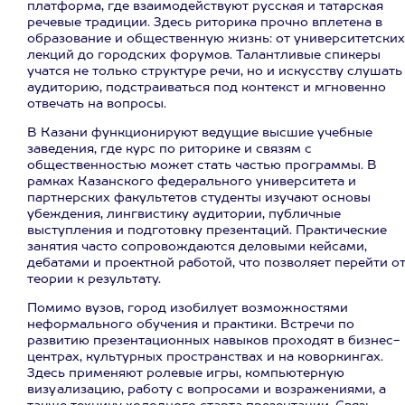
платформа, где взаимодействуют русская и татарская
речевые традиции. Здесь риторика прочно вплетена в
образование и общественную жизнь: от университетских
лекций до городских форумов. Талантливые спикеры
учатся не только структуре речи, но и искусству слушать
аудиторию, подстраиваться под контекст и мгновенно
отвечать на вопросы.
В Казани функционируют ведущие высшие учебные
заведения, где курс по риторике и связям с
общественностью может стать частью программы. В
рамках Казанского федерального университета и
партнерских факультетов студенты изучают основы
убеждения, лингвистику аудитории, публичные
выступления и подготовку презентаций. Практические
занятия часто сопровождаются деловыми кейсами,
дебатами и проектной работой, что позволяет перейти о
теории к результату.
Помимо вузов, город изобилует возможностями
неформального обучения и практики. Встречи по
развитию презентационных навыков проходят в бизнес-
центрах, культурных пространствах и на коворкингах.
Здесь применяют ролевые игры, компьютерную
визуализацию, работу с вопросами и возражениями, а