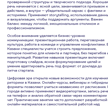
проверенной структуры и творческого подхода. Хороша
речь начинается с ясной цели, заканчивается призывом к
действию, а внутри — убедительный каркас с фактами и
историями. Применяют storytelling, использование данн
и визуализации, чтобы поддержать аргументы. Важен
баланс между логикой, эмоциональным откликом и
профессионализмом.
Особое внимание уделяется бизнес-уровню
коммуникации: презентационная работа, переговорная
культура, работа в команде и управление конфликтами. 
Казани специалисты учатся строить предложение,
которое понятно для клиента и партнера, без перегибов 
манипуляций. Развитие навыков презентации включает
подготовку слайдов, ясное формулирование целей и
умение адаптировать речь под формат: от доклада до
питча стартапа.
Цифровая эра открыла новые возможности для изучени
риторики в Казани. Онлайн-курсы, вебинары и гибридны
форматы позволяют учиться независимо от расписания. 
городе активно применяют видеорепортажи, запись реч
на телефон и анализ обратной связи через комментарии
чат. Практические занятия часто дополняют разработкой
онлайн-материалов и самостоятельной работой над