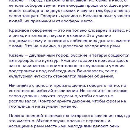
Казань — город, где Волга вписывает историю в небо, а
купола соборов звучат как аккорды прошлого. Здесь реч
живёт свободно на двух языках и звучит так, будто кажд
слово танцует. Говорить красиво в Казани значит уважат
людей, их привычки и атмосферу места.
Красивое говорение — это не только словарный запас, н
и ритм, интонация, паузы и дыхание. Это умение
поднимать тему и позволять собеседнику дышать вмест
с вами. Это не мимика, а целостное восприятие речи.
Казань — двуязычный город: русские и татары общаются
на перекрёстке культур. Умение говорить красиво здесь
часто начинается с внимательного слушания и умения
подстроиться под собеседника. Вежливость, такт и
культурная чуткость становятся языком общения.
Начинайте с ясности произношения: говорите чётко, но
естественно, избегайте заикания. Не спешите: ключевые
слова должны звучать отдельно, чтобы смысл не
расплывался. Контролируйте дыхание, чтобы фразы не
глотались и не звучали туманно.
Плавно внедряйте элементы татарского звучания там, гд
это уместно. Мягкие звуки, плавные переходы и
насыщение речи местными мелодиями делают речь