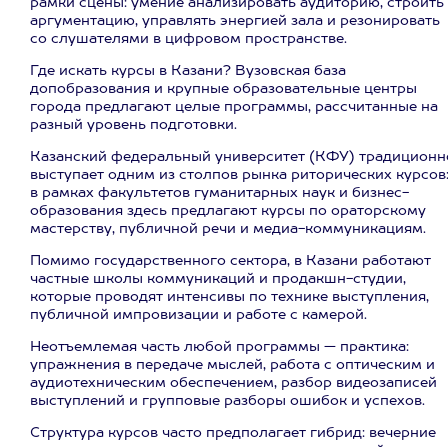
рамки сцены: умение анализировать аудиторию, строить
аргументацию, управлять энергией зала и резонировать
со слушателями в цифровом пространстве.
Где искать курсы в Казани? Вузовская база
допобразования и крупные образовательные центры
города предлагают целые программы, рассчитанные на
разный уровень подготовки.
Казанский федеральный университет (КФУ) традиционн
выступает одним из столпов рынка риторических курсов
в рамках факультетов гуманитарных наук и бизнес-
образования здесь предлагают курсы по ораторскому
мастерству, публичной речи и медиа-коммуникациям.
Помимо государственного сектора, в Казани работают
частные школы коммуникаций и продакшн-студии,
которые проводят интенсивы по технике выступления,
публичной импровизации и работе с камерой.
Неотъемлемая часть любой программы — практика:
упражнения в передаче мыслей, работа с оптическим и
аудиотехническим обеспечением, разбор видеозаписей
выступлений и групповые разборы ошибок и успехов.
Структура курсов часто предполагает гибрид: вечерние