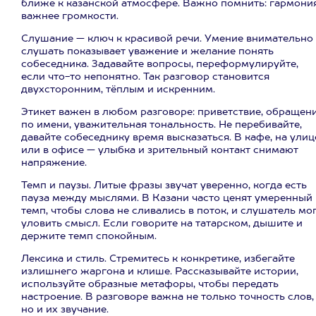
ближе к казанской атмосфере. Важно помнить: гармони
важнее громкости.
Слушание — ключ к красивой речи. Умение внимательно
слушать показывает уважение и желание понять
собеседника. Задавайте вопросы, переформулируйте,
если что-то непонятно. Так разговор становится
двухсторонним, тёплым и искренним.
Этикет важен в любом разговоре: приветствие, обращен
по имени, уважительная тональность. Не перебивайте,
давайте собеседнику время высказаться. В кафе, на улиц
или в офисе — улыбка и зрительный контакт снимают
напряжение.
Темп и паузы. Литые фразы звучат уверенно, когда есть
пауза между мыслями. В Казани часто ценят умеренный
темп, чтобы слова не сливались в поток, и слушатель мо
уловить смысл. Если говорите на татарском, дышите и
держите темп спокойным.
Лексика и стиль. Стремитесь к конкретике, избегайте
излишнего жаргона и клише. Рассказывайте истории,
используйте образные метафоры, чтобы передать
настроение. В разговоре важна не только точность слов,
но и их звучание.