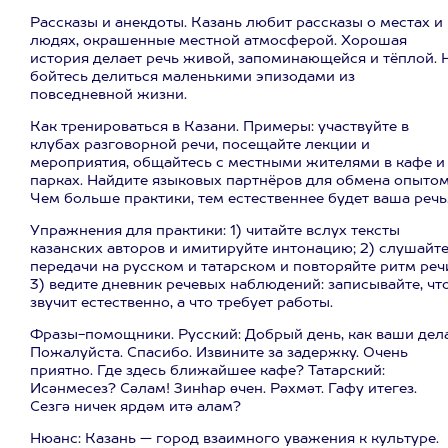
Рассказы и анекдоты. Казань любит рассказы о местах и
людях, окрашенные местной атмосферой. Хорошая
история делает речь живой, запоминающейся и тёплой. 
бойтесь делиться маленькими эпизодами из
повседневной жизни.
Как тренироваться в Казани. Примеры: участвуйте в
клубах разговорной речи, посещайте лекции и
мероприятия, общайтесь с местными жителями в кафе и
парках. Найдите языковых партнёров для обмена опытом
Чем больше практики, тем естественнее будет ваша речь
Упражнения для практики: 1) читайте вслух тексты
казанских авторов и имитируйте интонацию; 2) слушайт
передачи на русском и татарском и повторяйте ритм реч
3) ведите дневник речевых наблюдений: записывайте, чт
звучит естественно, а что требует работы.
Фразы-помощники. Русский: Добрый день, как ваши дел
Пожалуйста. Спасибо. Извините за задержку. Очень
приятно. Где здесь ближайшее кафе? Татарский:
Исәнмесез? Сәлам! Зинһар өчен. Рәхмәт. Гафу итегез.
Сезгә ничек ярдәм итә алам?
Нюанс: Казань — город взаимного уважения к культуре.