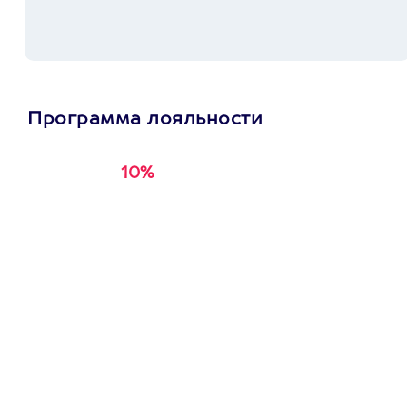
Программа лояльности
10%
Получи
кэшбэк за
первую покупку в
приложении