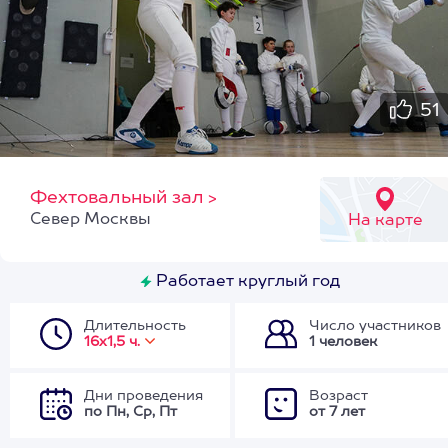
51
Фехтовальный зал
>
Север Москвы
На карте
Работает круглый год
Длительность
Число участников
16х1,5 ч.
1 человек
Дни проведения
Возраст
по Пн, Ср, Пт
от 7 лет