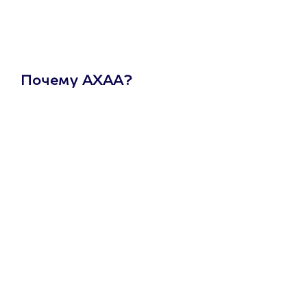
Почему АХАА?
Один
сертификат
на любое
развлечение