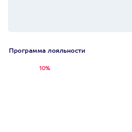
Программа лояльности
10%
Получи
кэшбэк за
первую покупку в
приложении