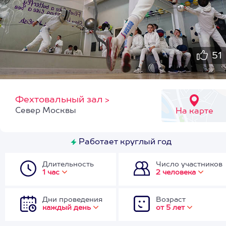
51
Фехтовальный зал
>
Север Москвы
На карте
Работает круглый год
Длительность
Число участников
1 час
2 человека
Дни проведения
Возраст
каждый день
от 5 лет