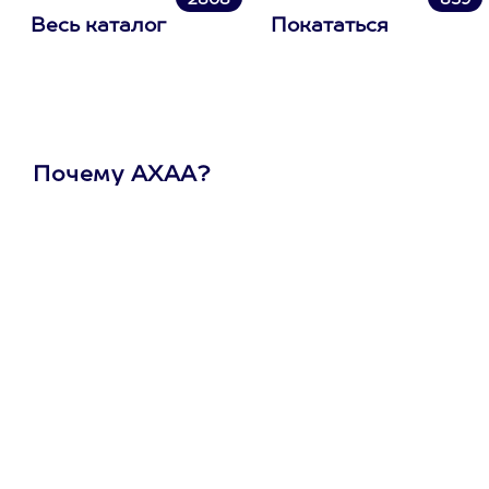
2808
859
Весь каталог
Покататься
Почему АХАА?
Один
сертификат
на любое
развлечение