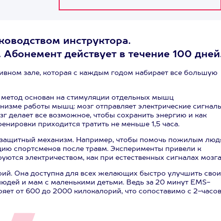
оводством инструктора.
. Абонемент действует в течение 100 дней
ивном зале, которая с каждым годом набирает все большую
от метод основан на стимуляции отдельных мышц
низме работы мышц: мозг отправляет электрические сигналы
г делает все возможное, чтобы сохранить энергию и как
нировки приходится тратить не меньше 1,5 часа.
от защитный механизм. Например, чтобы помочь пожилым лю
ию спортсменов после травм. Эксперименты привели к
тся электричеством, как при естественных сигналах мозга
ий. Она доступна для всех желающих быстро улучшить свои
 людей и мам с маленькими детьми. Ведь за 20 минут EMS-
яет от 600 до 2000 килокалорий, что сопоставимо с 2-часо