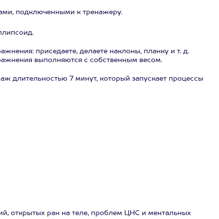
ами, подключенными к тренажеру.
ллипсоид.
нения: приседаете, делаете наклоны, планку и т. д.
ражнения выполняются с собственным весом.
ж длительностью 7 минут, который запускает процессы
й, открытых ран на теле, проблем ЦНС и ментальных