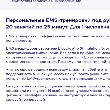
сайт, чтобы записаться на развлечение
Персональные EMS-тренировки под рук
20 занятий по 25 минут. Для 1 человека
EMS-тренировки – эффективная система занятий в спорт
популярность.
EMS расшифровывается как Electric Mio Stimulation. Эт
электрическими импульсами. Все дело в природном меха
которые заставляют мышцы сокращаться. Однако наш моз
можно меньше напрягаться. Поэтому для эффективной тре
Ученые еще в прошлом веке задумались, как обойти эт
поддерживать мышечную массу или ускорить реабилитац
появлению EMS-тренировок: отдельные мышцы стимулирую
Сегодня электростимуляция вышла за пределы лаборатор
показатели и похудеть. И особенно популярна у занятых
фитнеса с квалифицированным инструктором человек тер
силовой тренировкой.