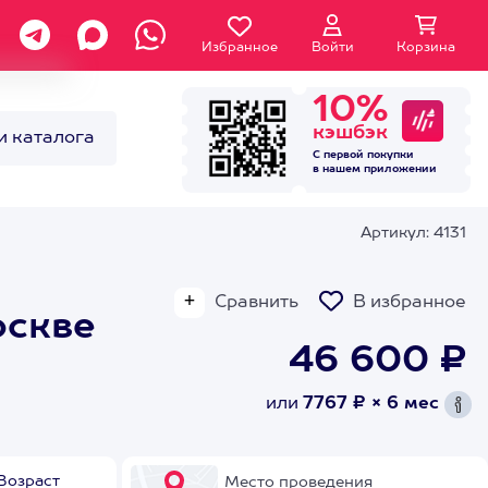
Избранное
Войти
Корзина
10%
кэшбэк
и каталога
С первой покупки
в нашем
приложении
Артикул: 4131
Сравнить
В избранное
оскве
46 600 ₽
или
7767 ₽ × 6 мес
Возраст
Место проведения