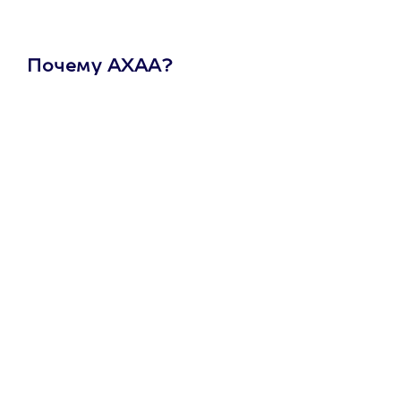
Почему АХАА?
Один
сертификат
на любое
развлечение