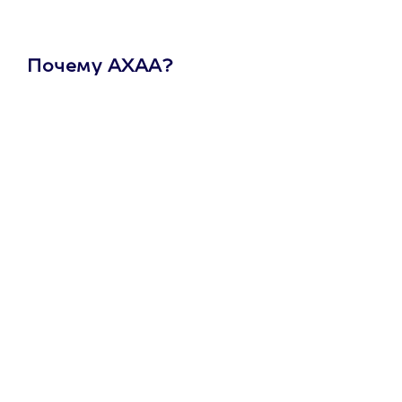
Почему АХАА?
Один
сертификат
на любое
развлечение