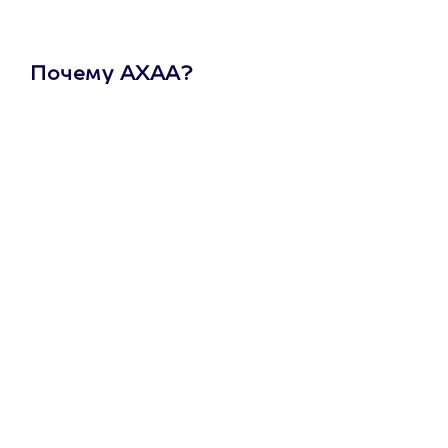
Почему АХАА?
Один
сертификат
на любое
развлечение