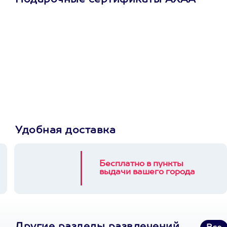
Подарочные сертификаты АХАА
Просто подари
сертификат
Пусть владелец сам
выберет развлечение.
3900+ развлечений
Удобная доставка
Бесплатно в пункты
выдачи вашего города