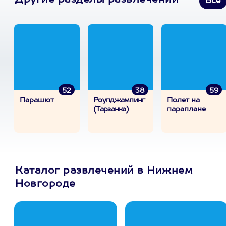
Другие разделы развлечений
Все
52
38
59
Парашют
Роупджампинг
Полет на
(Тарзанка)
параплане
Каталог развлечений в Нижнем
Новгороде