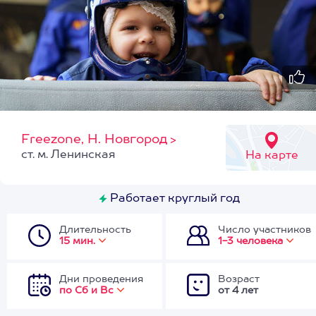
Freezone, Н. Новгород
>
ст. м. Ленинская
На карте
Работает круглый год
Длительность
Число участников
15 мин.
1-3 человека
Дни проведения
Возраст
по Сб и Вс
от 4 лет