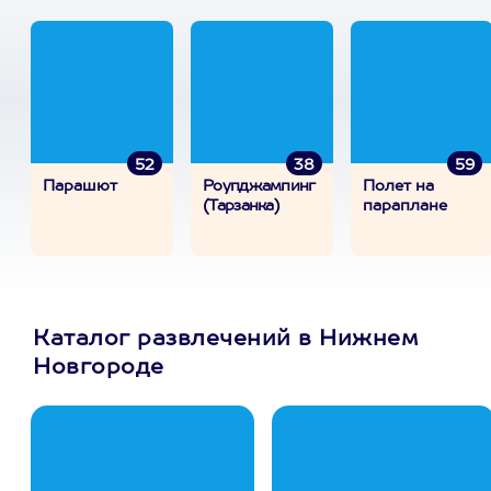
52
38
59
Парашют
Роупджампинг
Полет на
(Тарзанка)
параплане
Каталог развлечений в Нижнем
Новгороде