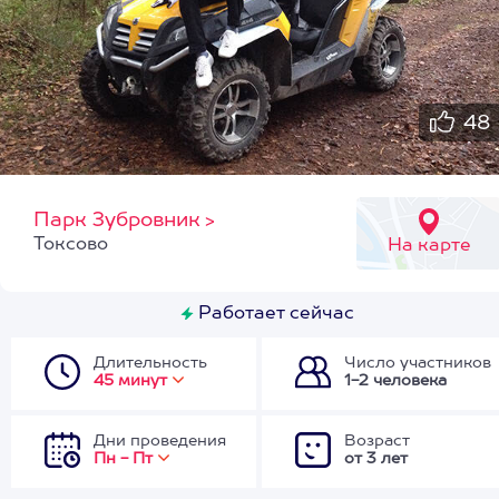
48
Парк Зубровник
>
Токсово
На карте
Работает сейчас
Длительность
Число участников
45 минут
1-2 человека
Дни проведения
Возраст
Пн - Пт
от 3 лет