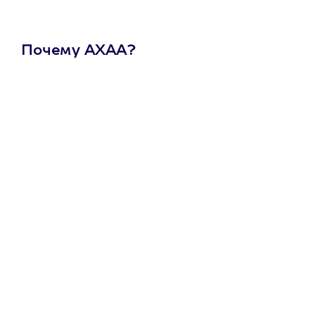
Почему АХАА?
Один
сертификат
на любое
развлечение