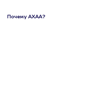
Почему АХАА?
Один
сертификат
на любое
развлечение