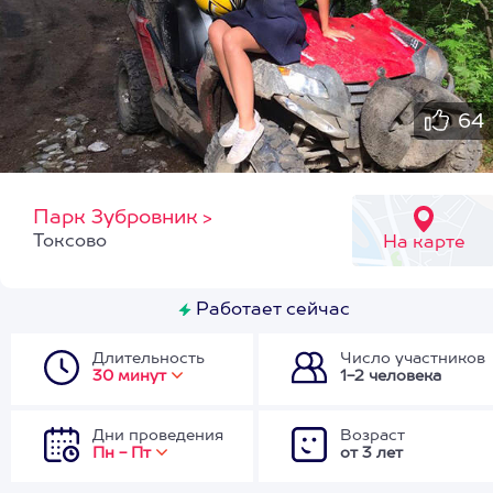
64
Парк Зубровник
>
Токсово
На карте
Работает сейчас
Длительность
Число участников
30 минут
1-2 человека
Дни проведения
Возраст
Пн - Пт
от 3 лет